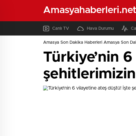
Amasyahaberleri.ne
Canlı TV
Hava Durumu
Ca
Amasya Son Dakika Haberleri Amasya Son Dak
Türkiye’nin 6 
şehitlerimizin