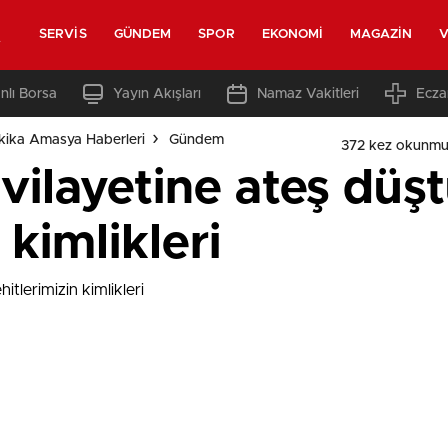
t
SERVIS
GÜNDEM
SPOR
EKONOMI
MAGAZIN
V
nlı Borsa
Yayın Akışları
Namaz Vakitleri
Ecza
ika Amasya Haberleri
Gündem
372 kez okunmu
vilayetine ateş düşt
 kimlikleri