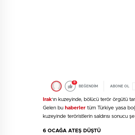
0
BEĞENDİM
ABONE OL
Irak
‘ın kuzeyinde, bölücü terör örgütü ta
Gelen bu
haberler
tüm Türkiye yasa boğu
kuzeyinde teröristlerin saldırısı sonucu şeh
6 OCAĞA ATEŞ DÜŞTÜ