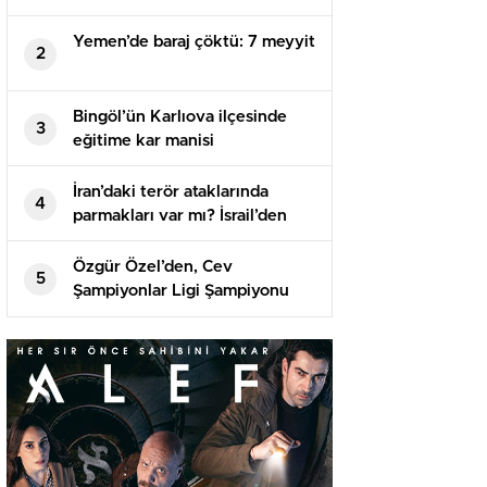
Kararda
Yemen’de baraj çöktü: 7 meyyit
2
Bingöl’ün Karlıova ilçesinde
3
eğitime kar manisi
İran’daki terör ataklarında
4
parmakları var mı? İsrail’den
birinci açıklama geldi
Özgür Özel’den, Cev
5
Şampiyonlar Ligi Şampiyonu
Vakıfbank’a Tebrik Bildirisi