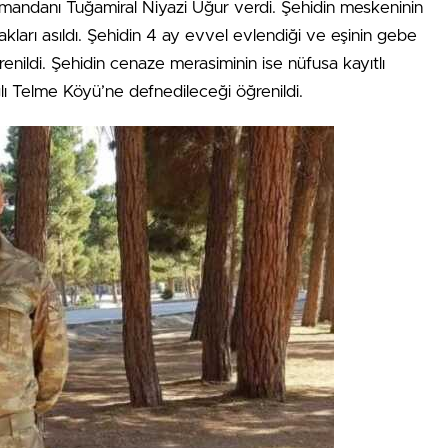
ndanı Tuğamiral Niyazi Uğur verdi. Şehidin meskeninin
arı asıldı. Şehidin 4 ay evvel evlendiği ve eşinin gebe
enildi. Şehidin cenaze merasiminin ise nüfusa kayıtlı
lı Telme Köyü’ne defnedileceği öğrenildi.