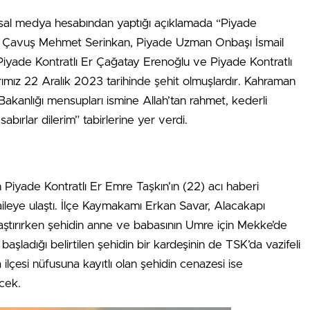
msal medya hesabından yaptığı açıklamada “Piyade
Çavuş Mehmet Serinkan, Piyade Uzman Onbaşı İsmail
 Piyade Kontratlı Er Çağatay Erenoğlu ve Piyade Kontratlı
ımız 22 Aralık 2023 tarihinde şehit olmuşlardır. Kahraman
akanlığı mensupları ismine Allah’tan rahmet, kederli
sabırlar dilerim” tabirlerine yer verdi.
n Piyade Kontratlı Er Emre Taşkın’ın (22) acı haberi
aileye ulaştı. İlçe Kaymakamı Erkan Savar, Alacakapı
laştırırken şehidin anne ve babasının Umre için Mekke’de
 başladığı belirtilen şehidin bir kardeşinin de TSK’da vazifeli
 ilçesi nüfusuna kayıtlı olan şehidin cenazesi ise
ecek.