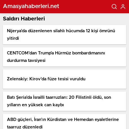
Amasyahaberleri.net
Saldırı Haberleri
Nijerya’da düzenlenen silahlı hücumda 12 kişi ömrünü
yitirdi
CENTCOM’dan Trump’a Hürmüz bombardımanını
durdurma tavsiyesi
Zelenskiy: Kirov’da füze tesisi vuruldu
Batı Şeria’da İsrailli taarruzları: 20 Filistinli öldü, son
yılların en yüksek can kaybı
ABD güçleri, İran’ın Kürdistan ve Hemedan eyaletlerine
taarruz düzenledi