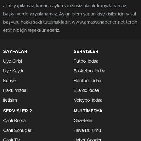
alıntı yapılamaz, kanuna aykırı ve izinsiz olarak kopyalanamaz,
başka yerde yayınlanamaz. Aykırı işlem yapan kişi/kişiler için yasal
başvuru hakkı saklı tutulmaktadır. www.amasyahaberleri.net tercih
ettiğiniz için teşekkür ederiz.
SAYFALAR
SERVİSLER
Üye Girişi
Futbol İddaa
Üye Kaydı
Basketbol İddaa
Künye
Hentbol İddaa
Hakkımızda
Bilardo İddaa
İletişim
Voleybol İddaa
SERVİSLER 2
MULTİMEDYA
Canlı Borsa
Gazeteler
Canlı Sonuçlar
Hava Durumu
Canlı TV
Haber Gönder