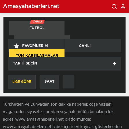
Amasyahaberleri.net
CANLI
FUTBOL
BASKETBOL
FAVORILERIM
CANLI
TÜM KARŞILAŞMALAR
TARIH SEÇIN
SAAT
LİGE GÖRE
Türkiye'den ve Dünya’dan son dakika haberler, köşe yazıları,
magazinden siyasete, spordan seyahate bütün konuların tek
adresi www.amasyahaberleri.net platformunda;
www.amasyahaberleri.net haber içerikleri kaynak gösterilmeden