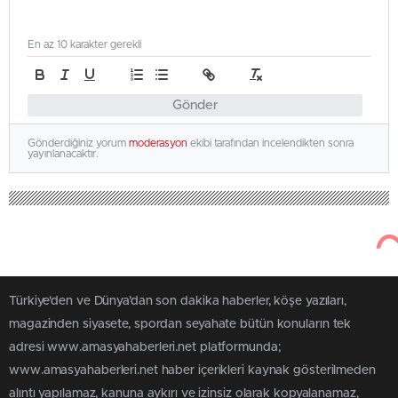
En az 10 karakter gerekli
Gönder
Gönderdiğiniz yorum
moderasyon
ekibi tarafından incelendikten sonra
yayınlanacaktır.
Türkiye'den ve Dünya’dan son dakika haberler, köşe yazıları,
magazinden siyasete, spordan seyahate bütün konuların tek
adresi www.amasyahaberleri.net platformunda;
www.amasyahaberleri.net haber içerikleri kaynak gösterilmeden
alıntı yapılamaz, kanuna aykırı ve izinsiz olarak kopyalanamaz,