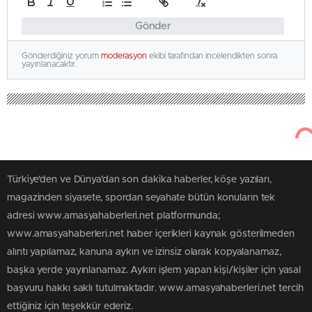
Gönder
Gönderdiğiniz yorum
moderasyon
ekibi tarafından incelendikten sonra
yayınlanacaktır.
Türkiye'den ve Dünya’dan son dakika haberler, köşe yazıları,
magazinden siyasete, spordan seyahate bütün konuların tek
adresi www.amasyahaberleri.net platformunda;
www.amasyahaberleri.net haber içerikleri kaynak gösterilmeden
alıntı yapılamaz, kanuna aykırı ve izinsiz olarak kopyalanamaz,
başka yerde yayınlanamaz. Aykırı işlem yapan kişi/kişiler için yasal
başvuru hakkı saklı tutulmaktadır. www.amasyahaberleri.net tercih
ettiğiniz için teşekkür ederiz.