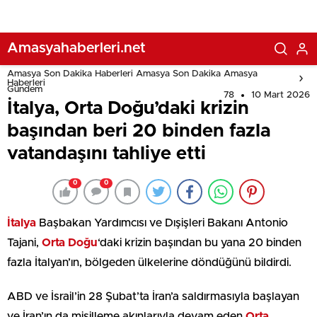
Amasyahaberleri.net
Amasya Son Dakika Haberleri Amasya Son Dakika Amasya
Haberleri
Gündem
78
10 Mart 2026
İtalya, Orta Doğu’daki krizin
başından beri 20 binden fazla
vatandaşını tahliye etti
0
0
İtalya
Başbakan Yardımcısı ve Dışişleri Bakanı Antonio
Tajani,
Orta Doğu
‘daki krizin başından bu yana 20 binden
fazla İtalyan’ın, bölgeden ülkelerine döndüğünü bildirdi.
ABD ve İsrail’in 28 Şubat’ta İran’a saldırmasıyla başlayan
ve İran’ın da misilleme akınlarıyla devam eden
Orta