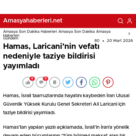
Amasyahaberleri.net
Amasya Son Dakika Haberleri Amasya Son Dakika Amasya
Haberleri
Gündem
80
20 Mart 2026
Hamas, Laricani’nin vefatı
nedeniyle taziye bildirisi
yayımladı
0
0
Hamas, İsrail taarruzlarında hayatını kaybeden İran Ulusal
Güvenlik Yüksek Kurulu Genel Sekreteri Ali Laricani için
taziye bildirisi yayımladı.
Hamas’tan yapılan yazılı açıklamada, İsrail’in İran’a yönelik
devam eden hücumlarının “tüm bölgeyi maksat alan bir