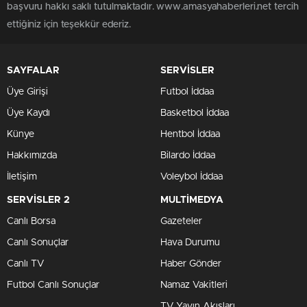
başvuru hakkı saklı tutulmaktadır. www.amasyahaberleri.net tercih
ettiğiniz için teşekkür ederiz.
SAYFALAR
SERVİSLER
Üye Girişi
Futbol İddaa
Üye Kaydı
Basketbol İddaa
Künye
Hentbol İddaa
Hakkımızda
Bilardo İddaa
İletişim
Voleybol İddaa
SERVİSLER 2
MULTİMEDYA
Canlı Borsa
Gazeteler
Canlı Sonuçlar
Hava Durumu
Canlı TV
Haber Gönder
Futbol Canlı Sonuçlar
Namaz Vakitleri
TV Yayın Akışları