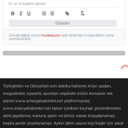
En az 10 karakter gerekli
Gönder
Gönderdiğiniz yorum
moderasyon
ekibi tarafından incelendikten sonra
yayınlanacaktır.
Türkiye'den ve Dünya’dan son dakika haberler, köşe yazıları,
magazinden siyasete, spordan seyahate bütün konuların tek
adresi www.amasyahaberleri.net platformunda;
www.amasyahaberleri.net haber içerikleri kaynak gösterilmeden
alıntı yapılamaz, kanuna aykırı ve izinsiz olarak kopyalanamaz,
başka yerde yayınlanamaz. Aykırı işlem yapan kişi/kişiler için yasal