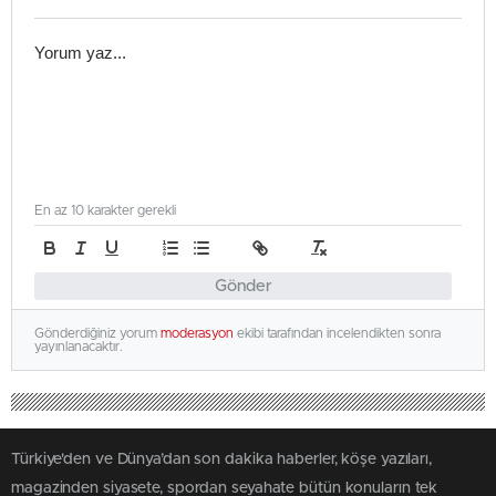
En az 10 karakter gerekli
Gönder
Gönderdiğiniz yorum
moderasyon
ekibi tarafından incelendikten sonra
yayınlanacaktır.
Türkiye'den ve Dünya’dan son dakika haberler, köşe yazıları,
magazinden siyasete, spordan seyahate bütün konuların tek