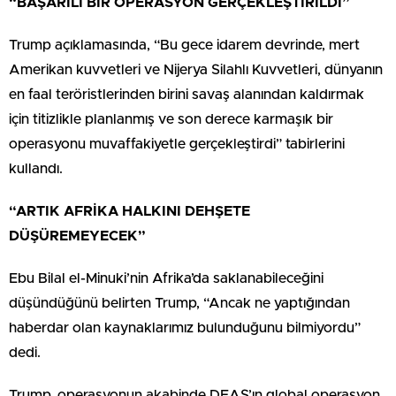
“BAŞARILI BİR OPERASYON GERÇEKLEŞTİRİLDİ”
Trump açıklamasında, “Bu gece idarem devrinde, mert
Amerikan kuvvetleri ve Nijerya Silahlı Kuvvetleri, dünyanın
en faal teröristlerinden birini savaş alanından kaldırmak
için titizlikle planlanmış ve son derece karmaşık bir
operasyonu muvaffakiyetle gerçekleştirdi” tabirlerini
kullandı.
“ARTIK AFRİKA HALKINI DEHŞETE
DÜŞÜREMEYECEK”
Ebu Bilal el-Minuki’nin Afrika’da saklanabileceğini
düşündüğünü belirten Trump, “Ancak ne yaptığından
haberdar olan kaynaklarımız bulunduğunu bilmiyordu”
dedi.
Trump, operasyonun akabinde DEAŞ’ın global operasyon