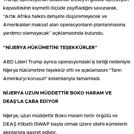
kapasitesinin kıymetli ölçüde zayıfladığını savunarak,
“Artık Afrika halkını dehşete düşüremeyecek ve
Amerikalıları maksat alan operasyonların planlanmasına
yardımcı olamayacak” açıklamasında bulundu.
“NİJERYA HÜKÜMETİNİ TEŞEKKÜRLER”
ABD Lideri Trump ayrıca operasyondaki iş birliği nedeniyle
Nijerya hükümetine teşekkür etti ve açıklamasını “Tanrı
Amerika’yı korusun” kelamlarıyla tamamladı.
NİJERYA UZUN MÜDDETTİR BOKO HARAM VE
DEAŞ’LA ÇABA EDİYOR
Nijerya, uzun müddettir Boko Haram terör örgütü ve
DEAŞ irtibatlı ISWAP başta olmak üzere silahlı kümelerin
akınlarıyla gayret ediyor.