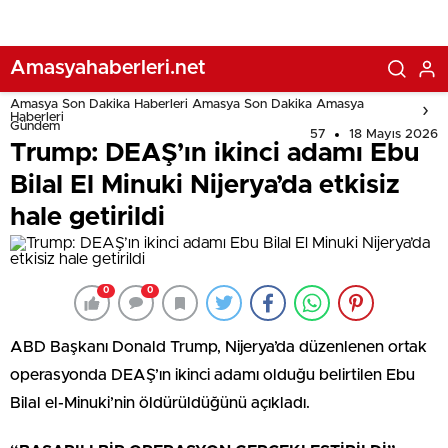
Amasyahaberleri.net
Amasya Son Dakika Haberleri Amasya Son Dakika Amasya
Haberleri
Gündem
57
18 Mayıs 2026
Trump: DEAŞ’ın ikinci adamı Ebu
Bilal El Minuki Nijerya’da etkisiz
hale getirildi
0
0
ABD Başkanı Donald Trump, Nijerya’da düzenlenen ortak
operasyonda DEAŞ’ın ikinci adamı olduğu belirtilen Ebu
Bilal el-Minuki’nin öldürüldüğünü açıkladı.