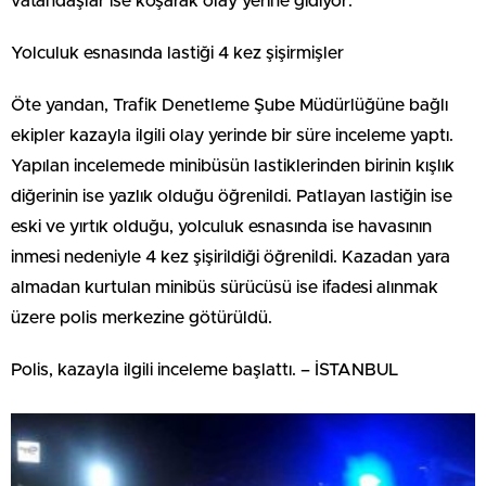
vatandaşlar ise koşarak olay yerine gidiyor.
Yolculuk esnasında lastiği 4 kez şişirmişler
Öte yandan, Trafik Denetleme Şube Müdürlüğüne bağlı
ekipler kazayla ilgili olay yerinde bir süre inceleme yaptı.
Yapılan incelemede minibüsün lastiklerinden birinin kışlık
diğerinin ise yazlık olduğu öğrenildi. Patlayan lastiğin ise
eski ve yırtık olduğu, yolculuk esnasında ise havasının
inmesi nedeniyle 4 kez şişirildiği öğrenildi. Kazadan yara
almadan kurtulan minibüs sürücüsü ise ifadesi alınmak
üzere polis merkezine götürüldü.
Polis, kazayla ilgili inceleme başlattı. – İSTANBUL