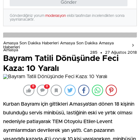
Gönder
Gönderdiğiniz yorum
moderasyon
ekibi tarafından incelendikten sonra
yayınlanacaktır.
Amasya Son Dakika Haberleri Amasya Son Dakika Amasya
Haberleri
Amasya
285
27 Ağustos 2018
Bayram Tatili Dönüşünde Feci
Kaza: 10 Yaralı
0
0
Kurban Bayramı için gittikleri Amasya’dan dönen 18 kişinin
bulunduğu servis minibüsü, lastiğinin eski ve yırtık olması
nedeniyle patlayarak TEM Otoyolu Etiler-Levent
ayrımlarımdan devrilerek yan yattı. Can pazarının
yaşandığı kazada 4’ü çocuk 10 kişi yaralanırken, minibüsün