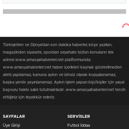
Türkiye'den ve Dünya’dan son dakika haberler, köşe yazıları,
magazinden siyasete, spordan seyahate bütün konuların tek
adresi www.amasyahaberleri.net platformunda;
www.amasyahaberleri.net haber içerikleri kaynak gösterilmeden
alıntı yapılamaz, kanuna aykırı ve izinsiz olarak kopyalanamaz,
başka yerde yayınlanamaz. Aykırı işlem yapan kişi/kişiler için yasal
başvuru hakkı saklı tutulmaktadır. www.amasyahaberleri.net tercih
ettiğiniz için teşekkür ederiz.
SAYFALAR
SERVİSLER
Üye Girişi
Futbol İddaa