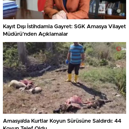
Kayıt Dışı İstihdamla Gayret: SGK Amasya Vilayet
Müdürü’nden Açıklamalar
Amasya’da Kurtlar Koyun Sürüsüne Saldırdı: 44
Koyun Telef Oldu