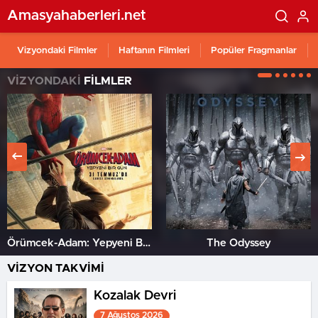
Amasyahaberleri.net
Vizyondaki Filmler
Haftanın Filmleri
Popüler Fragmanlar
VİZYONDAKİ
FİLMLER
Örümcek-Adam: Yepyeni Bir Gün
The Odyssey
VİZYON TAKVİMİ
Kozalak Devri
7 Ağustos 2026