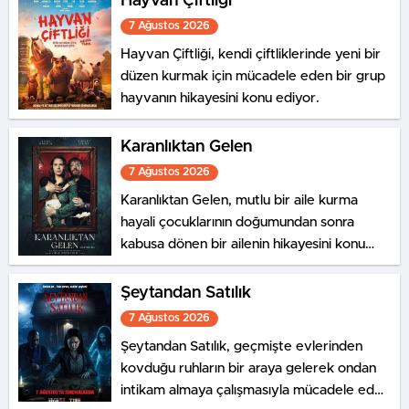
Hayvan Çiftliği
Tekir ve Civciv de tanıklık eder.
7 Ağustos 2026
Hayvan Çiftliği, kendi çiftliklerinde yeni bir
düzen kurmak için mücadele eden bir grup
hayvanın hikayesini konu ediyor.
Karanlıktan Gelen
7 Ağustos 2026
Karanlıktan Gelen, mutlu bir aile kurma
hayali çocuklarının doğumundan sonra
kabusa dönen bir ailenin hikayesini konu
ediyor.
Şeytandan Satılık
7 Ağustos 2026
Şeytandan Satılık, geçmişte evlerinden
kovduğu ruhların bir araya gelerek ondan
intikam almaya çalışmasıyla mücadele eden