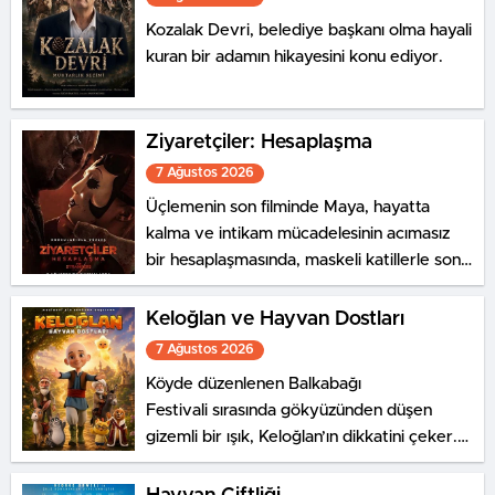
Kozalak Devri, belediye başkanı olma hayali
kuran bir adamın hikayesini konu ediyor.
Ziyaretçiler: Hesaplaşma
7 Ağustos 2026
Üçlemenin son filminde Maya, hayatta
kalma ve intikam mücadelesinin acımasız
bir hesaplaşmasında, maskeli katillerle son
bir kez karşı karşıya geliyor.
Keloğlan ve Hayvan Dostları
7 Ağustos 2026
Köyde düzenlenen Balkabağı
Festivali sırasında gökyüzünden düşen
gizemli bir ışık, Keloğlan’ın dikkatini çeker.
Aynı olağanüstü olaya, Hayvanlar
Şatosu’nda yaşayan Tombik