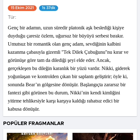
15 Ekim 2021
1s 37dk
Tür:
Genç bir adamın, uzun süredir platonik aşk beslediği kişiye
duyduğu çaresiz özlem, uğursuz bir büyüyü serbest bırakır.
Umutsuz bir romantik olan genç adam, sevdiğinin kalbini
kazanma çabasıyla gizemli ''Tek Dilek Çubuğunu''nu kırar ve
görünüşe göre tam da dilediği şeyi elde eder. Ancak,
gerçekleşen bu dileğin karanlık bir yüzü vardır. Nikki, giderek
yoğunlaşan ve kontrolden çıkan bir saplantı geliştirir; öyle ki,
sonunda Bear’ın gölgesine dönüşür. Başlangıçta zararsız bir
fantezi gibi görünen bu durum, Nikki’nin kendi kimliğini
yitirme tehlikesiyle karşı karşıya kaldığı rahatsız edici bir
kabusa dönüşür.
POPÜLER FRAGMANLAR