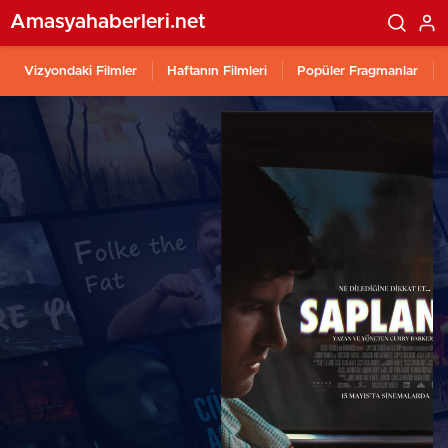
Amasyahaberleri.net
Vizyondaki Filmler
Haftanın Filmleri
Popüler Fragmanlar