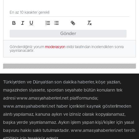
En az 10 karakter gerekli
Gönder
Gönderdiğiniz yorum
moderasyon
ekibi tarafından incelendikten sonra
yayınlanacaktır.
Türkiye'den ve Dünya’dan son dakika haberler, köşe yazıları,
magazinden siyasete, spordan seyahate bütün konuların tek
adresi www.amasyahaberleri.net platformunda;
www.amasyahaberleri.net haber içerikleri kaynak gösterilmeden
alıntı yapılamaz, kanuna aykırı ve izinsiz olarak kopyalanamaz,
başka yerde yayınlanamaz. Aykırı işlem yapan kişi/kişiler için yasal
başvuru hakkı saklı tutulmaktadır. www.amasyahaberleri.net tercih
ettiğiniz için teşekkür ederiz.