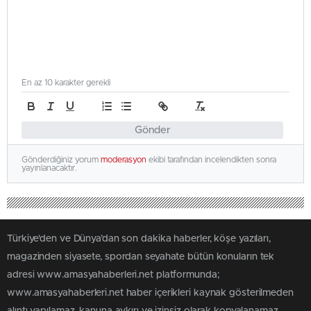
En az 10 karakter gerekli
Gönder
Gönderdiğiniz yorum
moderasyon
ekibi tarafından incelendikten sonra
yayınlanacaktır.
Türkiye'den ve Dünya’dan son dakika haberler, köşe yazıları,
magazinden siyasete, spordan seyahate bütün konuların tek
adresi www.amasyahaberleri.net platformunda;
www.amasyahaberleri.net haber içerikleri kaynak gösterilmeden