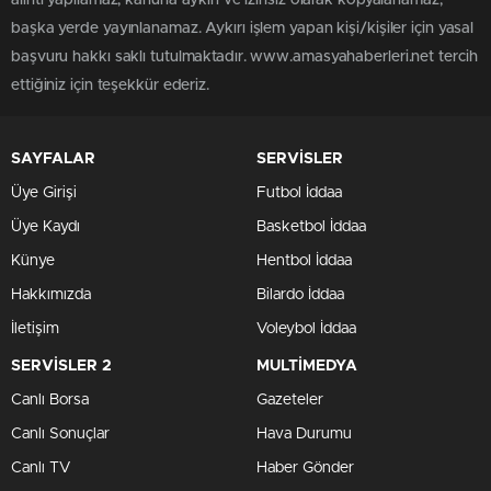
alıntı yapılamaz, kanuna aykırı ve izinsiz olarak kopyalanamaz,
başka yerde yayınlanamaz. Aykırı işlem yapan kişi/kişiler için yasal
başvuru hakkı saklı tutulmaktadır. www.amasyahaberleri.net tercih
ettiğiniz için teşekkür ederiz.
SAYFALAR
SERVİSLER
Üye Girişi
Futbol İddaa
Üye Kaydı
Basketbol İddaa
Künye
Hentbol İddaa
Hakkımızda
Bilardo İddaa
İletişim
Voleybol İddaa
SERVİSLER 2
MULTİMEDYA
Canlı Borsa
Gazeteler
Canlı Sonuçlar
Hava Durumu
Canlı TV
Haber Gönder