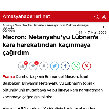
Amasyahaberleri.net
Amasya Son Dakika Haberleri Amasya Son Dakika Amasya
Haberleri
Gündem
94
7 Mart 2026
Macron: Netanyahu’yu Lübnan’a
kara harekatından kaçınmaya
çağırdım
0
0
Fransa
Cumhurbaşkanı Emmanuel Macron, İsrail
Başbakanı Binyamin Netanyahu’yu Lübnan’ın toprak
bütünlüğünü müdafaaya ve bu ülkeye kara harekatından
kaçınmaya çağırdığını bildirdi.
Macron, ABD merkezli X şirketinin toplumsal medya