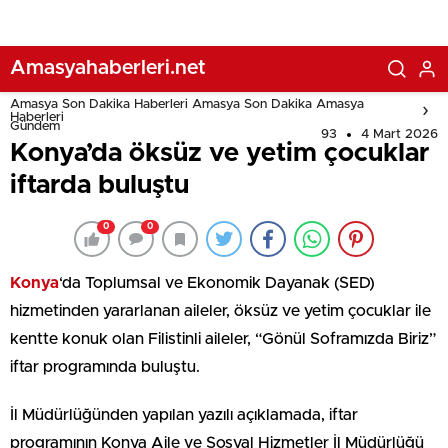
Amasyahaberleri.net
Amasya Son Dakika Haberleri Amasya Son Dakika Amasya
Haberleri
Gündem
93
4 Mart 2026
Konya’da öksüz ve yetim çocuklar
iftarda buluştu
0
0
Konya
‘da Toplumsal ve Ekonomik Dayanak (SED)
hizmetinden yararlanan aileler, öksüz ve yetim çocuklar ile
kentte konuk olan Filistinli aileler, “Gönül Soframızda Biriz”
iftar programında buluştu.
İl Müdürlüğünden yapılan yazılı açıklamada, iftar
programının Konya Aile ve Sosyal Hizmetler İl Müdürlüğü