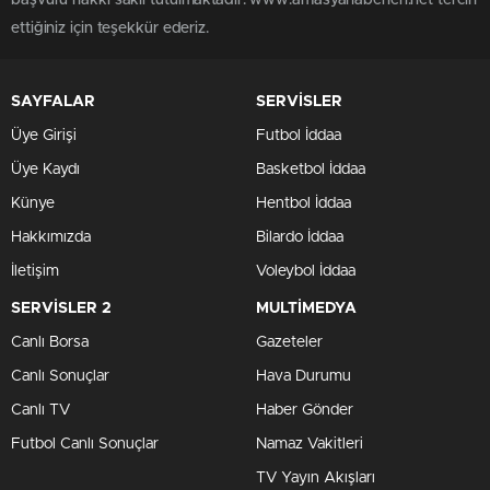
başvuru hakkı saklı tutulmaktadır. www.amasyahaberleri.net tercih
ettiğiniz için teşekkür ederiz.
SAYFALAR
SERVİSLER
Üye Girişi
Futbol İddaa
Üye Kaydı
Basketbol İddaa
Künye
Hentbol İddaa
Hakkımızda
Bilardo İddaa
İletişim
Voleybol İddaa
SERVİSLER 2
MULTİMEDYA
Canlı Borsa
Gazeteler
Canlı Sonuçlar
Hava Durumu
Canlı TV
Haber Gönder
Futbol Canlı Sonuçlar
Namaz Vakitleri
TV Yayın Akışları