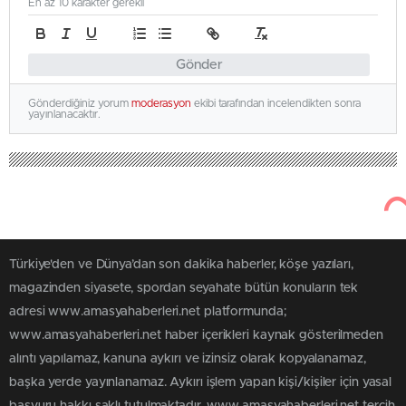
En az 10 karakter gerekli
Gönder
Gönderdiğiniz yorum
moderasyon
ekibi tarafından incelendikten sonra
yayınlanacaktır.
Türkiye'den ve Dünya’dan son dakika haberler, köşe yazıları,
magazinden siyasete, spordan seyahate bütün konuların tek
adresi www.amasyahaberleri.net platformunda;
www.amasyahaberleri.net haber içerikleri kaynak gösterilmeden
alıntı yapılamaz, kanuna aykırı ve izinsiz olarak kopyalanamaz,
başka yerde yayınlanamaz. Aykırı işlem yapan kişi/kişiler için yasal