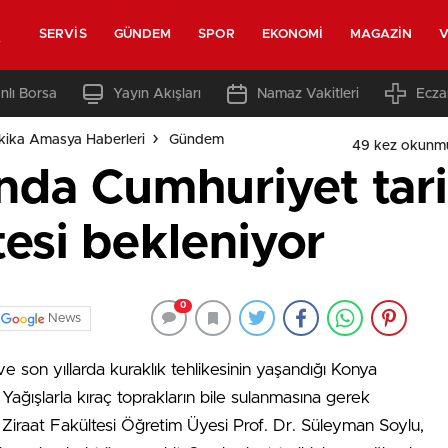
t
SERVIS
GÜNDEM
SPOR
EKONOMI
MAGAZIN
V
nlı Borsa
Yayın Akışları
Namaz Vakitleri
Ecza
ika Amasya Haberleri
Gündem
49 kez okunm
nda Cumhuriyet tari
esi bekleniyor
0
News
ve son yıllarda kuraklık tehlikesinin yaşandığı Konya
. Yağışlarla kıraç toprakların bile sulanmasına gerek
 Ziraat Fakültesi Öğretim Üyesi Prof. Dr. Süleyman Soylu,