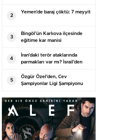
Kararda
Yemen’de baraj çöktü: 7 meyyit
2
Bingöl’ün Karlıova ilçesinde
3
eğitime kar manisi
İran’daki terör ataklarında
4
parmakları var mı? İsrail’den
birinci açıklama geldi
Özgür Özel’den, Cev
5
Şampiyonlar Ligi Şampiyonu
Vakıfbank’a Tebrik Bildirisi