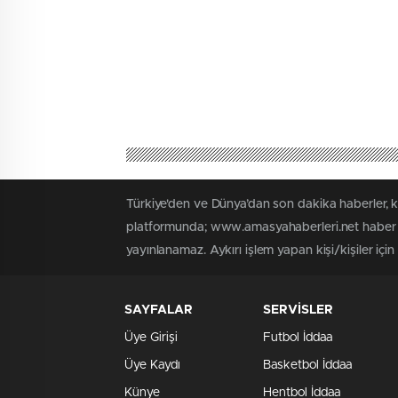
Türkiye'den ve Dünya’dan son dakika haberler, 
platformunda; www.amasyahaberleri.net haber iç
yayınlanamaz. Aykırı işlem yapan kişi/kişiler içi
SAYFALAR
SERVİSLER
Üye Girişi
Futbol İddaa
Üye Kaydı
Basketbol İddaa
Künye
Hentbol İddaa