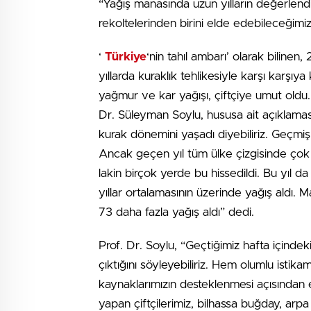
“Yağış manasında uzun yılların değerlend
rekoltelerinden birini elde edebileceğimiz
‘
Türkiye
‘nin tahıl ambarı’ olarak biline
yıllarda kuraklık tehlikesiyle karşı karşı
yağmur ve kar yağışı, çiftçiye umut oldu.
Dr. Süleyman Soylu, hususa ait açıklamas
kurak dönemini yaşadı diyebiliriz. Geçmiş 
Ancak geçen yıl tüm ülke çizgisinde çok bü
lakin birçok yerde bu hissedildi. Bu yıl da
yıllar ortalamasının üzerinde yağış aldı.
73 daha fazla yağış aldı” dedi.
Prof. Dr. Soylu, “Geçtiğimiz hafta içindek
çıktığını söyleyebiliriz. Hem olumlu istika
kaynaklarımızın desteklenmesi açısından e
yapan çiftçilerimiz, bilhassa buğday, arpa ü