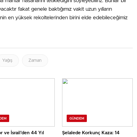
mantar hasarlarını tetiklediğini söyleyebiliriz. Bunlar bir
caktır fakat genele baktığımız vakit uzun yılların
nin en yüksek rekoltelerinden birini elde edebileceğimiz
Yağış
Zaman
DEM
GÜNDEM
 ve İsrail’den 44 Yıl
Şelalede Korkunç Kaza: 14