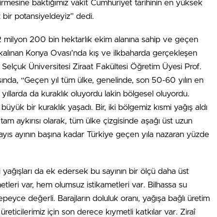
irmesine baktığımız vakit Cumhuriyet tarihinin en yüksek
 bir potansiyeldeyiz” dedi.
n, 2 milyon 200 bin hektarlık ekim alanına sahip ve geçen
ya kalınan Konya Ovası’nda kış ve ilkbaharda gerçekleşen
 Selçuk Üniversitesi Ziraat Fakültesi Öğretim Üyesi Prof.
ında, “Geçen yıl tüm ülke, genelinde, son 50-60 yılın en
yıllarda da kuraklık oluyordu lakin bölgesel oluyordu.
yük bir kuraklık yaşadı. Bir, iki bölgemiz kısmi yağış aldı
 tam aykırısı olarak, tüm ülke çizgisinde aşağı üst uzun
 Mayıs ayının başına kadar Türkiye geçen yıla nazaran yüzde
i yağışları da ek edersek bu sayının bir ölçü daha üst
metleri var, hem olumsuz istikametleri var. Bilhassa su
peyce değerli. Barajların doluluk oranı, yağışa bağlı üretim
reticilerimiz için son derece kıymetli katkılar var. Ziraî