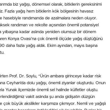
ımda biz yağışı, dönemsel olarak, bitkilerin gereksinimi
iz. Fazla yağış hem bitkilerin kök bölgesinin havasız
a ve hasebiyle randımanda de azalmalara neden oluyor.
üksek randıman ve rekolte açısından önemli potansiyel
la yılbaşına kadar aslında yeniden olumsuz bir dönem
ibaren Konya Ovası’na çok önemli ölçüde yağış düştüğünü
 90 daha fazla yağış aldık. Ekim ayından, mayıs başına
tu.
lirten Prof. Dr. Soylu, “Ürün ambara girinceye kadar risk
ana Ceyhan’da dolu yağışı, önemli ziyanlar oluşturdu. Onun
 Yunak ilçemizde önemli sel halinde külfetler oluştu.
erlendirdiğimiz vakit aslında şu anda gidişatın düzgün
e çok büyük aksilikler karşımıza çıkmıyor. Nemli ve yağışlı