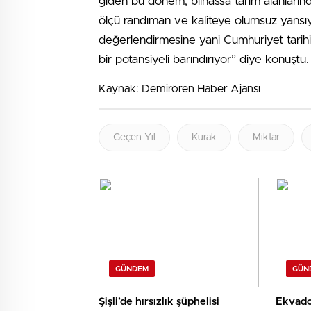
giden bu dönem, bilhassa tarım alanlarında 
ölçü randıman ve kaliteye olumsuz yansıya
değerlendirmesine yani Cumhuriyet tarihi
bir potansiyeli barındırıyor” diye konuştu.
Kaynak: Demirören Haber Ajansı
Geçen Yıl
Kurak
Miktar
GÜNDEM
GÜN
Şişli’de hırsızlık şüphelisi
Ekvador