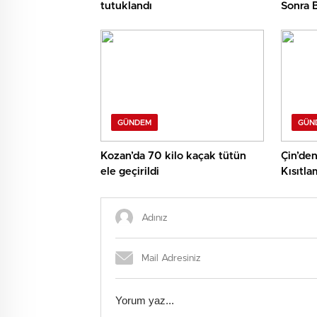
tutuklandı
Sonra B
ve Ticar
GÜNDEM
GÜN
Kozan’da 70 kilo kaçak tütün
Çin’den
ele geçirildi
Kısıtla