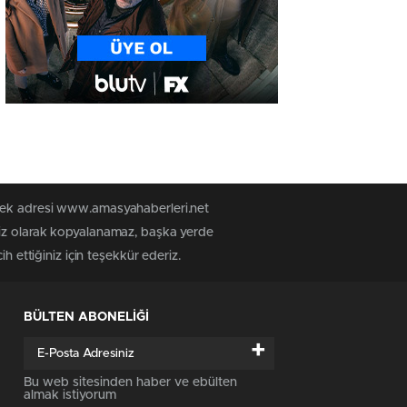
 tek adresi www.amasyahaberleri.net
siz olarak kopyalanamaz, başka yerde
h ettiğiniz için teşekkür ederiz.
BÜLTEN ABONELİĞİ
+
Bu web sitesinden haber ve ebülten
almak istiyorum