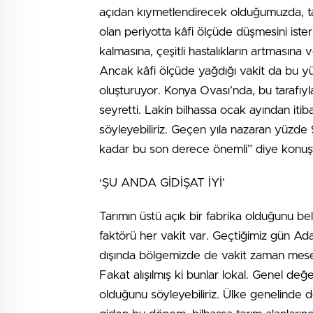
açıdan kıymetlendirecek olduğumuzda, tar
olan periyotta kâfi ölçüde düşmesini ister
kalmasına, çeşitli hastalıkların artmasın
Ancak kâfi ölçüde yağdığı vakit da bu y
oluşturuyor. Konya Ovası’nda, bu tarafıy
seyretti. Lakin bilhassa ocak ayından it
söyleyebiliriz. Geçen yıla nazaran yüzde
kadar bu son derece önemli” diye konuş
‘ŞU ANDA GİDİŞAT İYİ’
Tarımın üstü açık bir fabrika olduğunu be
faktörü her vakit var. Geçtiğimiz gün Ad
dışında bölgemizde de vakit zaman mesela
Fakat alışılmış ki bunlar lokal. Genel değ
olduğunu söyleyebiliriz. Ülke genelinde d