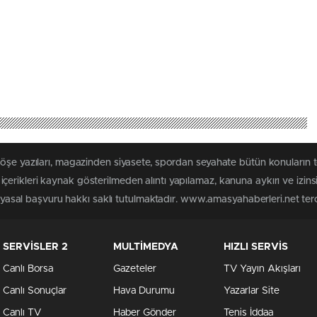
köşe yazıları, magazinden siyasete, spordan seyahate bütün konuların
erikleri kaynak gösterilmeden alıntı yapılamaz, kanuna aykırı ve izin
n yasal başvuru hakkı saklı tutulmaktadır. www.amasyahaberleri.net terci
SERVİSLER 2
MULTİMEDYA
HIZLI SERVİS
Canlı Borsa
Gazeteler
TV Yayın Akışları
Canlı Sonuçlar
Hava Durumu
Yazarlar Site
Canlı TV
Haber Gönder
Tenis İddaa