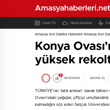
Amasyahaberleri.ne
Canlı TV
Hava Durumu
Ca
Amasya Son Dakika Haberleri Amasya Son Dak
Konya Ovası’
yüksek rekolt
0
BEĞENDİM
ABONE OL
TÜRKİYE’nin ‘tahıl ambarı’ olarak bilinen 
Ovası’ndaki yağışlar, çiftçiyi umutlandırdı
kalmadığını söz eden Selçuk Üniversitesi