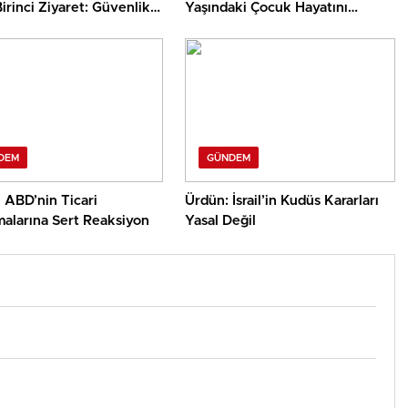
irinci Ziyaret: Güvenlik
Yaşındaki Çocuk Hayatını
et İşbirliği
Kaybetti
DEM
GÜNDEM
 ABD’nin Ticari
Ürdün: İsrail’in Kudüs Kararları
malarına Sert Reaksiyon
Yasal Değil