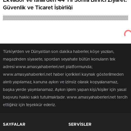
Ekvador ve İsrail’den 44 Yıl Sonra Birinci Ziyaret:
Güvenlik ve Ticaret İşbirliği
Türkiye'den ve Dünya’dan son dakika haberler, köşe yazıları,
magazinden siyasete, spordan seyahate bütün konuların tek
adresi www.amasyahaberleri.net platformunda;
www.amasyahaberleri.net haber içerikleri kaynak gösterilmeden
alıntı yapılamaz, kanuna aykırı ve izinsiz olarak kopyalanamaz,
başka yerde yayınlanamaz. Aykırı işlem yapan kişi/kişiler için yasal
başvuru hakkı saklı tutulmaktadır. www.amasyahaberleri.net tercih
ettiğiniz için teşekkür ederiz.
SAYFALAR
SERVİSLER