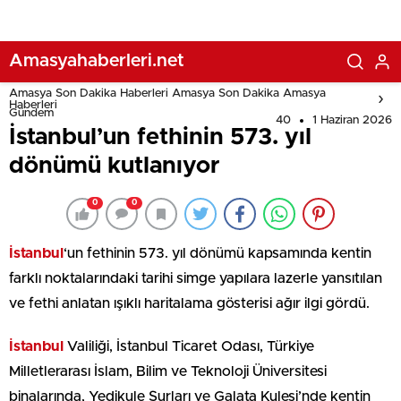
Amasyahaberleri.net
Amasya Son Dakika Haberleri Amasya Son Dakika Amasya
Haberleri
Gündem
40
1 Haziran 2026
İstanbul’un fethinin 573. yıl
dönümü kutlanıyor
0
0
İstanbul
‘un fethinin 573. yıl dönümü kapsamında kentin
farklı noktalarındaki tarihi simge yapılara lazerle yansıtılan
ve fethi anlatan ışıklı haritalama gösterisi ağır ilgi gördü.
İstanbul
Valiliği, İstanbul Ticaret Odası, Türkiye
Milletlerarası İslam, Bilim ve Teknoloji Üniversitesi
binalarında, Yedikule Surları ve Galata Kulesi’nde kentin