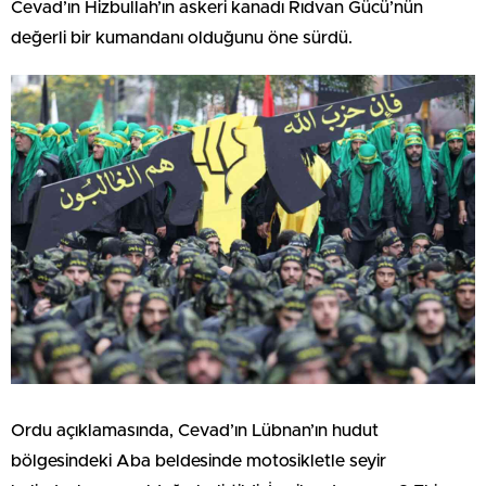
Cevad’ın Hizbullah’ın askeri kanadı Rıdvan Gücü’nün
değerli bir kumandanı olduğunu öne sürdü.
Ordu açıklamasında, Cevad’ın Lübnan’ın hudut
bölgesindeki Aba beldesinde motosikletle seyir