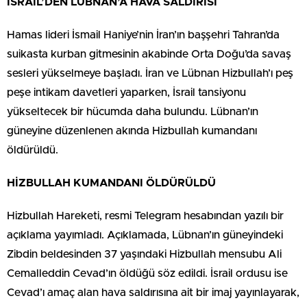
İSRAİL’DEN LÜBNAN’A HAVA SALDIRISI
Hamas lideri İsmail Haniye’nin İran’ın başşehri Tahran’da
suikasta kurban gitmesinin akabinde Orta Doğu’da savaş
sesleri yükselmeye başladı. İran ve Lübnan Hizbullah’ı peş
peşe intikam davetleri yaparken, İsrail tansiyonu
yükseltecek bir hücumda daha bulundu. Lübnan’ın
güneyine düzenlenen akında Hizbullah kumandanı
öldürüldü.
HİZBULLAH KUMANDANI ÖLDÜRÜLDÜ
Hizbullah Hareketi, resmi Telegram hesabından yazılı bir
açıklama yayımladı. Açıklamada, Lübnan’ın güneyindeki
Zibdin beldesinden 37 yaşındaki Hizbullah mensubu Ali
Cemalleddin Cevad’ın öldüğü söz edildi. İsrail ordusu ise
Cevad’ı amaç alan hava saldırısına ait bir imaj yayınlayarak,