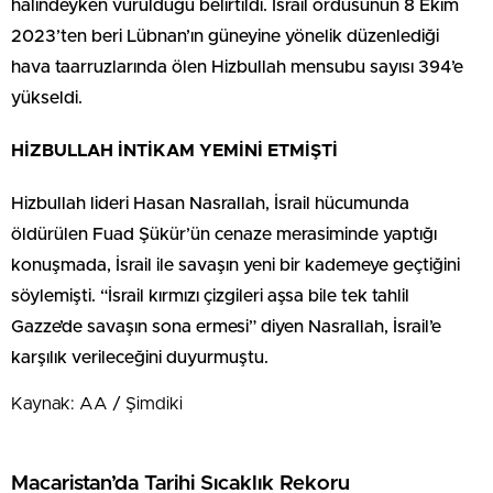
halindeyken vurulduğu belirtildi. İsrail ordusunun 8 Ekim
2023’ten beri Lübnan’ın güneyine yönelik düzenlediği
hava taarruzlarında ölen Hizbullah mensubu sayısı 394’e
yükseldi.
HİZBULLAH İNTİKAM YEMİNİ ETMİŞTİ
Hizbullah lideri Hasan Nasrallah, İsrail hücumunda
öldürülen Fuad Şükür’ün cenaze merasiminde yaptığı
konuşmada, İsrail ile savaşın yeni bir kademeye geçtiğini
söylemişti. “İsrail kırmızı çizgileri aşsa bile tek tahlil
Gazze’de savaşın sona ermesi” diyen Nasrallah, İsrail’e
karşılık verileceğini duyurmuştu.
Kaynak: AA / Şimdiki
Macaristan’da Tarihi Sıcaklık Rekoru