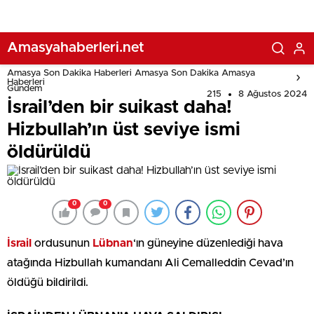
Amasyahaberleri.net
Amasya Son Dakika Haberleri Amasya Son Dakika Amasya
Haberleri
Gündem
215
8 Ağustos 2024
İsrail’den bir suikast daha!
Hizbullah’ın üst seviye ismi
öldürüldü
0
0
İsrail
ordusunun
Lübnan
‘ın güneyine düzenlediği hava
atağında Hizbullah kumandanı Ali Cemalleddin Cevad’ın
öldüğü bildirildi.