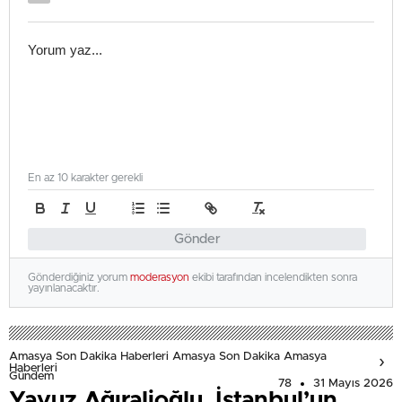
En az 10 karakter gerekli
Gönder
Gönderdiğiniz yorum
moderasyon
ekibi tarafından incelendikten sonra
yayınlanacaktır.
Amasya Son Dakika Haberleri Amasya Son Dakika Amasya
Haberleri
Gündem
78
31 Mayıs 2026
Yavuz Ağıralioğlu, İstanbul’un