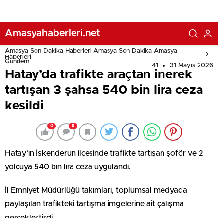
Amasyahaberleri.net
Amasya Son Dakika Haberleri Amasya Son Dakika Amasya
Haberleri
Gündem
41
31 Mayıs 2026
Hatay’da trafikte araçtan inerek
tartışan 3 şahsa 540 bin lira ceza
kesildi
0
0
Hatay’ın İskenderun ilçesinde trafikte tartışan şoför ve 2
yolcuya 540 bin lira ceza uygulandı.
İl Emniyet Müdürlüğü takımları, toplumsal medyada
paylaşılan trafikteki tartışma imgelerine ait çalışma
gerçekleştirdi.