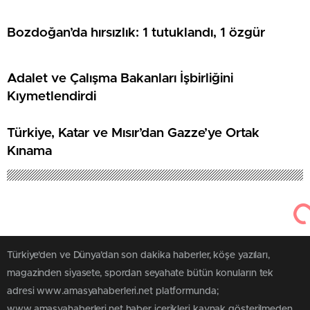
Bozdoğan’da hırsızlık: 1 tutuklandı, 1 özgür
Adalet ve Çalışma Bakanları İşbirliğini
Kıymetlendirdi
Türkiye, Katar ve Mısır’dan Gazze’ye Ortak
Kınama
Türkiye'den ve Dünya’dan son dakika haberler, köşe yazıları,
magazinden siyasete, spordan seyahate bütün konuların tek
adresi www.amasyahaberleri.net platformunda;
www.amasyahaberleri.net haber içerikleri kaynak gösterilmeden