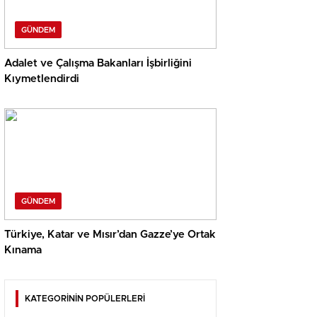
GÜNDEM
Adalet ve Çalışma Bakanları İşbirliğini
Kıymetlendirdi
GÜNDEM
Türkiye, Katar ve Mısır’dan Gazze’ye Ortak
Kınama
KATEGORİNİN POPÜLERLERİ