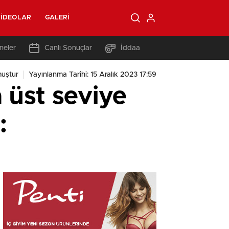
IDEOLAR
GALERI
neler
Canlı Sonuçlar
İddaa
uştur
Yayınlanma Tarihi: 15 Aralık 2023 17:59
 üst seviye
: