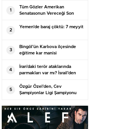
Tüm Gözler Amerikan
1
Senatasonun Vereceği Son
Kararda
Yemen’de baraj çöktü: 7 meyyit
2
Bingöl’ün Karlıova ilçesinde
3
eğitime kar manisi
İran’daki terör ataklarında
4
parmakları var mı? İsrail’den
birinci açıklama geldi
Özgür Özel’den, Cev
5
Şampiyonlar Ligi Şampiyonu
Vakıfbank’a Tebrik Bildirisi