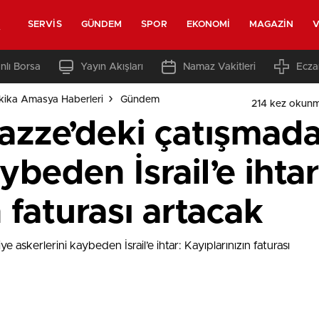
t
SERVIS
GÜNDEM
SPOR
EKONOMI
MAGAZIN
V
nlı Borsa
Yayın Akışları
Namaz Vakitleri
Ecza
ika Amasya Haberleri
Gündem
214 kez okunm
azze’deki çatışmada
ybeden İsrail’e ihtar
 faturası artacak