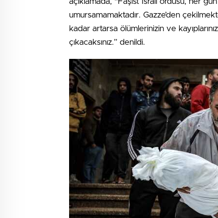
açıklamada, “Faşist İsrail ordusu, her gün
umursamamaktadır. Gazze’den çekilmekte
kadar artarsa ölümlerinizin ve kayıplarınız
çıkacaksınız.” denildi.