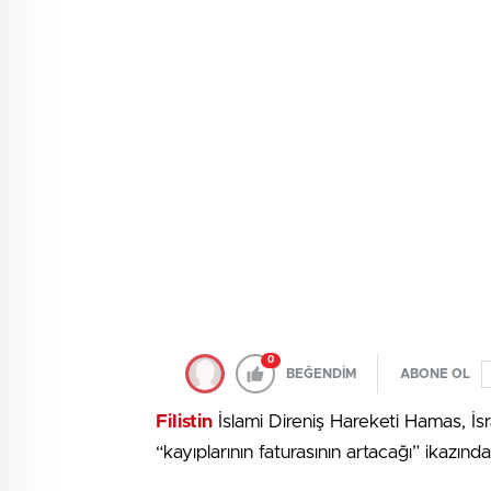
0
BEĞENDİM
ABONE OL
Filistin
İslami Direniş Hareketi Hamas, İs
“kayıplarının faturasının artacağı” ikazınd