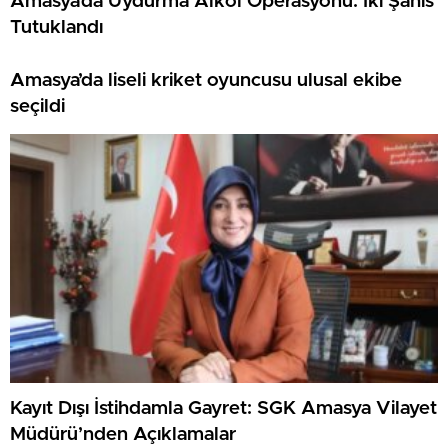
Amasya’da Uydurma Alkol Operasyonu: İki Şahıs
Tutuklandı
Amasya’da liseli kriket oyuncusu ulusal ekibe
seçildi
Kayıt Dışı İstihdamla Gayret: SGK Amasya Vilayet
Müdürü’nden Açıklamalar