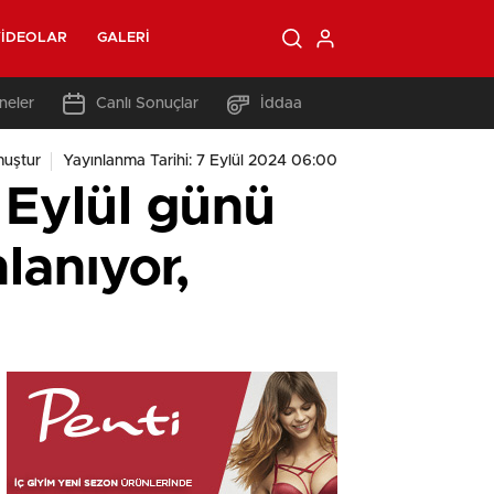
IDEOLAR
GALERI
neler
Canlı Sonuçlar
İddaa
muştur
Yayınlanma Tarihi: 7 Eylül 2024 06:00
ylül günü
lanıyor,