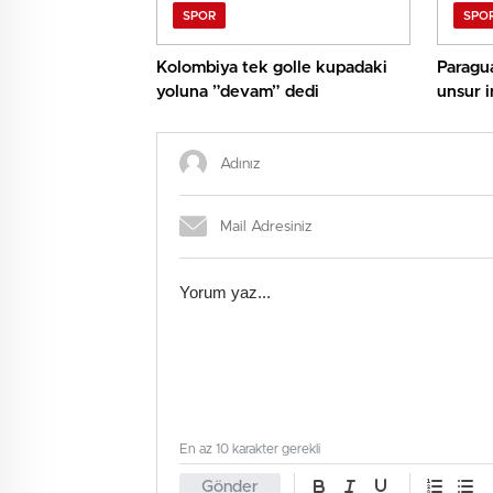
SPOR
SPO
Kolombiya tek golle kupadaki
Paragua
yoluna ”devam” dedi
unsur i
En az 10 karakter gerekli
Gönder