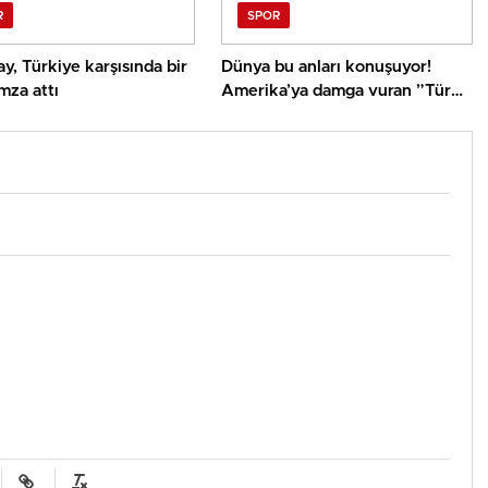
R
SPOR
y, Türkiye karşısında bir
Dünya bu anları konuşuyor!
mza attı
Amerika’ya damga vuran ”Türk
yürüyüşü”