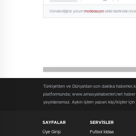
Gönderdiğiniz yorum
moderasyon
ekibi tarafından inc
Türkiye'den ve Dünya’dan son dakika haberler, 
platformunda; www.amasyahaberleri.net haber iç
yayınlanamaz. Aykırı işlem yapan kişi/kişiler içi
SAYFALAR
SERVİSLER
Üye Girişi
Futbol İddaa