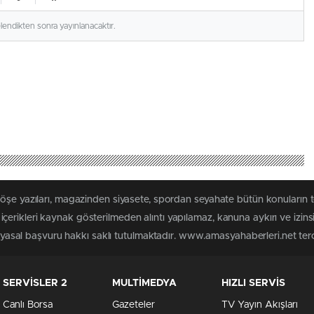
elendikten sonra yayınlanacaktır.
köşe yazıları, magazinden siyasete, spordan seyahate bütün konuların
erikleri kaynak gösterilmeden alıntı yapılamaz, kanuna aykırı ve izin
n yasal başvuru hakkı saklı tutulmaktadır. www.amasyahaberleri.net terci
SERVİSLER 2
MULTİMEDYA
HIZLI SERVİS
Canlı Borsa
Gazeteler
TV Yayın Akışları