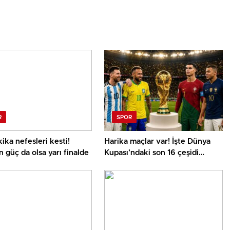
R
SPOR
ika nefesleri kesti!
Harika maçlar var! İşte Dünya
n güç da olsa yarı finalde
Kupası’ndaki son 16 çeşidi
eşleşmeleri