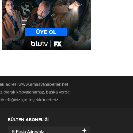
 tek adresi www.amasyahaberleri.net
siz olarak kopyalanamaz, başka yerde
h ettiğiniz için teşekkür ederiz.
BÜLTEN ABONELİĞİ
+