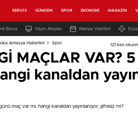
t
SERVIS
GÜNDEM
SPOR
EKONOMI
MAGAZIN
V
nlı Borsa
Yayın Akışları
Namaz Vakitleri
Ecza
ika Amasya Haberleri
Spor
121 kez okun
İ MAÇLAR VAR? 5 E
angi kanaldan yayın