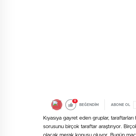
0
BEĞENDİM
ABONE OL
Kıyasıya gayret eden gruplar, taraftarla
sorusunu birçok taraftar araştırıyor. Birç
olacak merak konusu oluyor. Bugün maç 