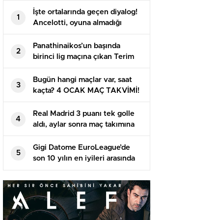
İşte ortalarında geçen diyalog!
1
Ancelotti, oyuna almadığı
Arda’yı maç sonu soyunma
odasına çekti
Panathinaikos’un başında
2
birinci lig maçına çıkan Terim
alandan 2-0’lık galibiyetle
ayrıldı
Bugün hangi maçlar var, saat
3
kaçta? 4 OCAK MAÇ TAKVİMİ!
Bu akşam maç var mı?
Real Madrid 3 puanı tek golle
4
aldı, aylar sonra maç takımına
giren Arda tekrar baht
bulamadı
Gigi Datome EuroLeague’de
5
son 10 yılın en iyileri arasında