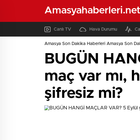
Amasyahaberleri.ne
Canlı TV
Hava Durumu
Ca
Amasya Son Dakika Haberleri Amasya Son Dak
BUGÜN HANG
maç var mı, h
şifresiz mi?