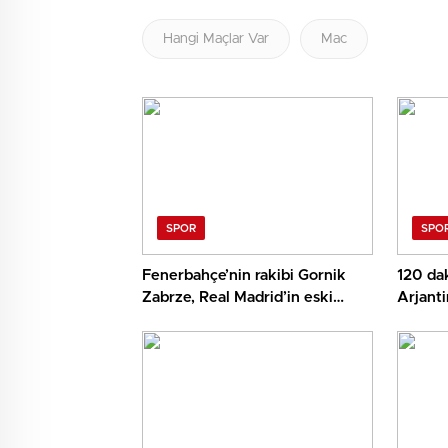
Hangi Maçlar Var
Mac
SPOR
SPO
Fenerbahçe’nin rakibi Gornik
120 dak
Zabrze, Real Madrid’in eski
Arjanti
yıldızını transfer etti