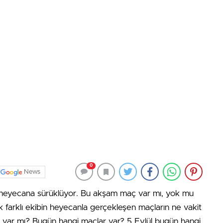
0
News
rı heyecana sürüklüyor. Bu akşam maç var mı, yok mu
ok farklı ekibin heyecanla gerçekleşen maçların ne vakit
var mı? Bugün hangi maçlar var? 5 Eylül bugün hangi