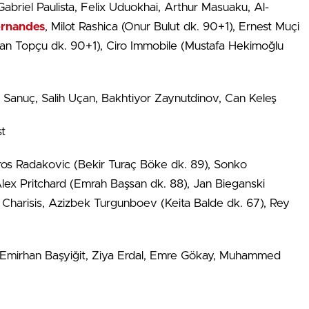
briel Paulista, Felix Uduokhai, Arthur Masuaku, Al-
rnandes
, Milot Rashica (Onur Bulut dk. 90+1), Ernest Muçi
rhan Topçu dk. 90+1), Ciro Immobile (Mustafa Hekimoğlu
a Sanuç, Salih Uçan, Bakhtiyor Zaynutdinov, Can Keleş
st
 Uros Radakovic (Bekir Turaç Böke dk. 89), Sonko
ex Pritchard (Emrah Başsan dk. 88), Jan Bieganski
Charisis, Azizbek Turgunboev (Keita Balde dk. 67), Rey
r, Emirhan Başyiğit, Ziya Erdal, Emre Gökay, Muhammed