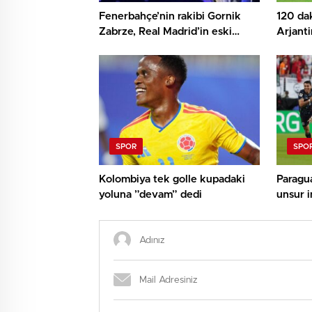
Fenerbahçe’nin rakibi Gornik
120 dak
Zabrze, Real Madrid’in eski
Arjanti
yıldızını transfer etti
SPOR
SPO
Kolombiya tek golle kupadaki
Paragua
yoluna ”devam” dedi
unsur i