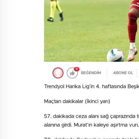
0
BEĞENDİM
ABONE OL
Trendyol Harika Lig’in 4. haftasında Beşik
Maçtan dakikalar (İkinci yarı)
57. dakikada ceza alanı sağ çaprazında to
alanına girdi. Murat’ın kaleye aşırtma vur