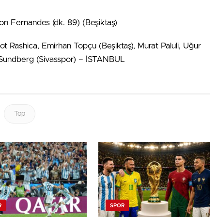
son Fernandes (dk. 89) (Beşiktaş)
ilot Rashica, Emirhan Topçu (Beşiktaş), Murat Paluli, Uğur
ko Sundberg (Sivasspor) – İSTANBUL
Top
R
SPOR