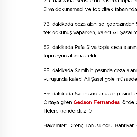
70. dakikada Gedson’un pasında topla bul
Silva dokunamadı ve top direk tabanından 
73. dakikada ceza alanı sol çaprazından
tek dokunuş yaparken, kaleci Ali Şaşal m
82. dakikada Rafa Silva topla ceza alanın
topu oyun alanına çeldi.
85. dakikada Semih’in pasında ceza alan
vuruşunda kaleci Ali Şaşal gole müsaad
89. dakikada Svensson’un uzun pasında C
Ortaya giren
Gedson Fernandes
, önde 
filelere gönderdi. 2-0
Hakemler: Direnç Tonusluoğlu, Bahtiyar B