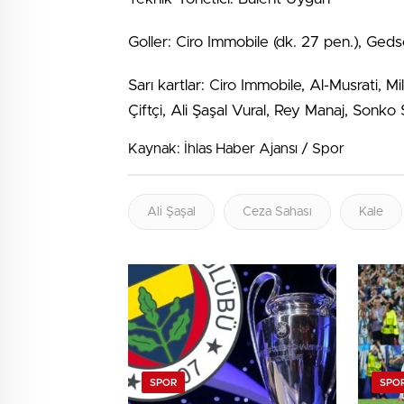
Goller: Ciro Immobile (dk. 27 pen.), Ged
Sarı kartlar: Ciro Immobile, Al-Musrati, M
Çiftçi, Ali Şaşal Vural, Rey Manaj, Son
Kaynak: İhlas Haber Ajansı / Spor
Ali Şaşal
Ceza Sahası
Kale
SPOR
SPO