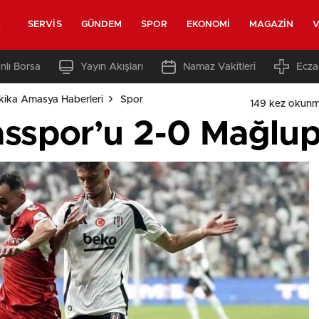
t
SERVIS
GÜNDEM
SPOR
EKONOMI
MAGAZIN
V
nlı Borsa
Yayın Akışları
Namaz Vakitleri
Ecza
ika Amasya Haberleri
Spor
149 kez okunm
asspor’u 2-0 Mağlup