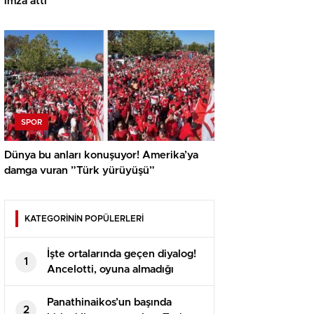
imza attı
SPOR
Dünya bu anları konuşuyor! Amerika’ya
damga vuran ”Türk yürüyüşü”
KATEGORİNİN POPÜLERLERİ
İşte ortalarında geçen diyalog!
1
Ancelotti, oyuna almadığı
Arda’yı maç sonu soyunma
odasına çekti
Panathinaikos’un başında
2