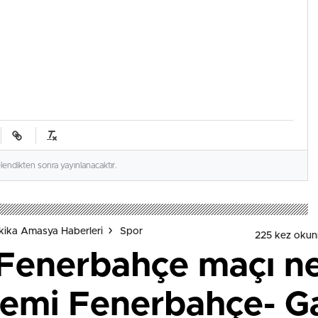
elendikten sonra yayınlanacaktır.
ika Amasya Haberleri
Spor
225 kez okun
 Fenerbahçe maçı ne
emi Fenerbahçe- Ga