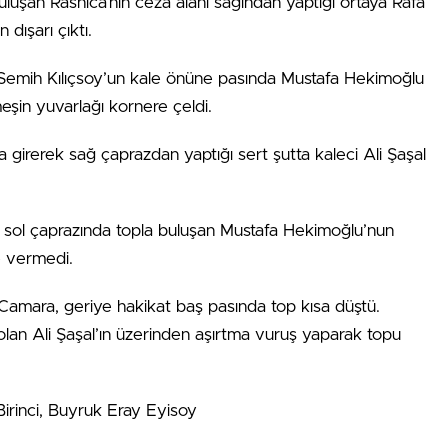
uşan Rashica’nın ceza alanı sağından yaptığı ortaya Rafa
dışarı çıktı.
 Semih Kılıçsoy’un kale önüne pasında Mustafa Hekimoğlu
eşin yuvarlağı kornere çeldi.
a girerek sağ çaprazdan yaptığı sert şutta kaleci Ali Şaşal
ı sol çaprazında topla buluşan Mustafa Hekimoğlu’nun
e vermedi.
amara, geriye hakikat baş pasında top kısa düştü.
olan Ali Şaşal’ın üzerinden aşırtma vuruş yaparak topu
irinci, Buyruk Eray Eyisoy