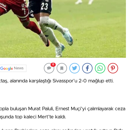
0
News
taş, alanında karşılaştığı Sivasspor’u 2-0 mağlup etti.
pla buluşan Murat Paluli, Ernest Muçi’yi çalımlayarak ceza
uşunda top kaleci Mert’te kaldı.