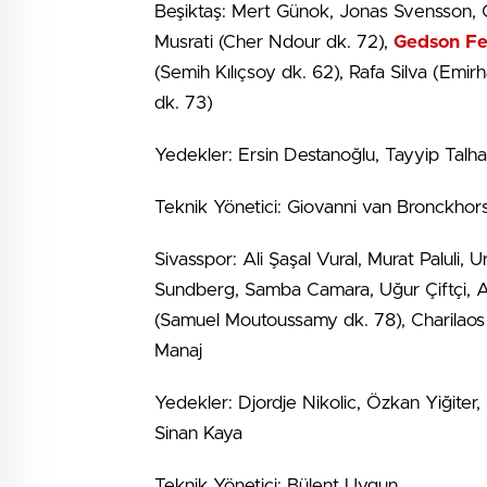
Beşiktaş: Mert Günok, Jonas Svensson, Ga
Musrati (Cher Ndour dk. 72),
Gedson Fe
(Semih Kılıçsoy dk. 62), Rafa Silva (Emi
dk. 73)
Yedekler: Ersin Destanoğlu, Tayyip Talh
Teknik Yönetici: Giovanni van Bronckhor
Sivasspor: Ali Şaşal Vural, Murat Paluli,
Sundberg, Samba Camara, Uğur Çiftçi, Al
(Samuel Moutoussamy dk. 78), Charilaos 
Manaj
Yedekler: Djordje Nikolic, Özkan Yiğite
Sinan Kaya
Teknik Yönetici: Bülent Uygun