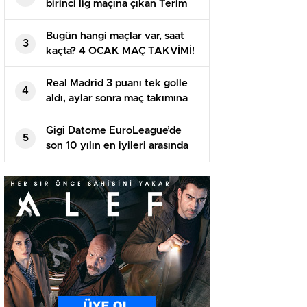
birinci lig maçına çıkan Terim
alandan 2-0’lık galibiyetle
ayrıldı
Bugün hangi maçlar var, saat
3
kaçta? 4 OCAK MAÇ TAKVİMİ!
Bu akşam maç var mı?
Real Madrid 3 puanı tek golle
4
aldı, aylar sonra maç takımına
giren Arda tekrar baht
bulamadı
Gigi Datome EuroLeague’de
5
son 10 yılın en iyileri arasında