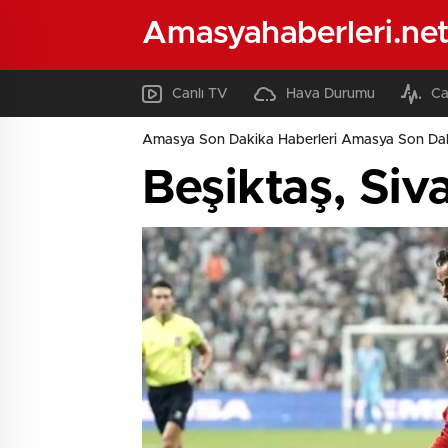
Amasyahaberleri.ne
Canlı TV
Hava Durumu
Ca
Amasya Son Dakika Haberleri Amasya Son Dak
Beşiktaş, Siv