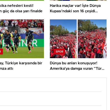
ika nefesleri kesti!
Harika maçlar var! İşte Dünya
n güç da olsa yarı finalde
Kupası’ndaki son 16 çeşidi
eşleşmeleri
R
SPOR
y, Türkiye karşısında bir
Dünya bu anları konuşuyor!
mza attı
Amerika’ya damga vuran ”Türk
yürüyüşü”