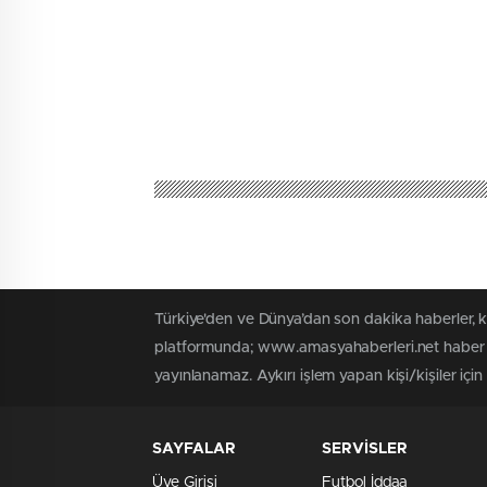
Türkiye'den ve Dünya’dan son dakika haberler, 
platformunda; www.amasyahaberleri.net haber iç
yayınlanamaz. Aykırı işlem yapan kişi/kişiler içi
SAYFALAR
SERVİSLER
Üye Girişi
Futbol İddaa