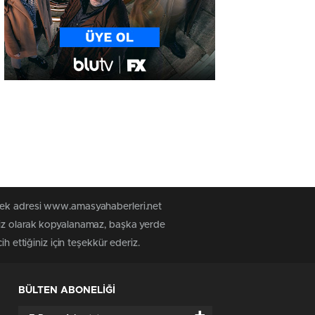
 tek adresi www.amasyahaberleri.net
siz olarak kopyalanamaz, başka yerde
h ettiğiniz için teşekkür ederiz.
BÜLTEN ABONELİĞİ