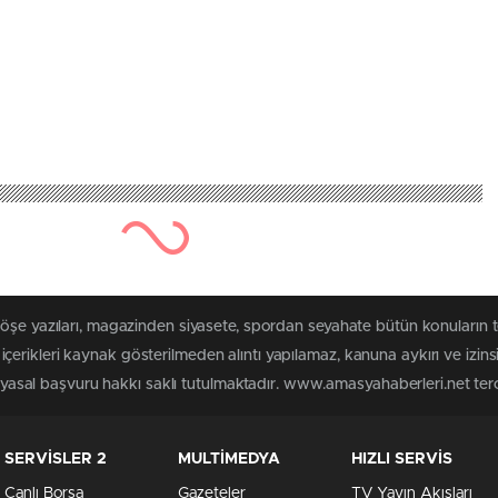
köşe yazıları, magazinden siyasete, spordan seyahate bütün konuların
erikleri kaynak gösterilmeden alıntı yapılamaz, kanuna aykırı ve izin
n yasal başvuru hakkı saklı tutulmaktadır. www.amasyahaberleri.net terci
SERVİSLER 2
MULTİMEDYA
HIZLI SERVİS
Canlı Borsa
Gazeteler
TV Yayın Akışları