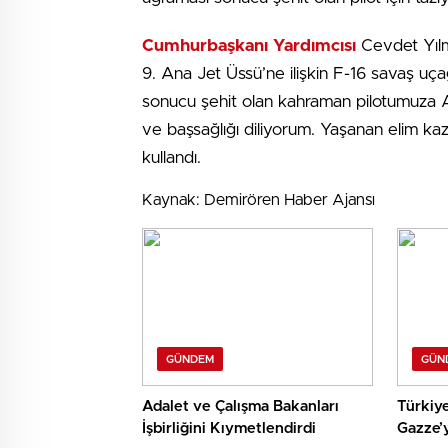
Cumhurbaşkanı Yardımcısı
Cevdet Yılm
9. Ana Jet Üssü’ne ilişkin F-16 savaş uç
sonucu şehit olan kahraman pilotumuza All
ve başsağlığı diliyorum. Yaşanan elim kaza i
kullandı.
Kaynak: Demirören Haber Ajansı
GÜNDEM
GÜN
Adalet ve Çalışma Bakanları
Türkiye
İşbirliğini Kıymetlendirdi
Gazze’