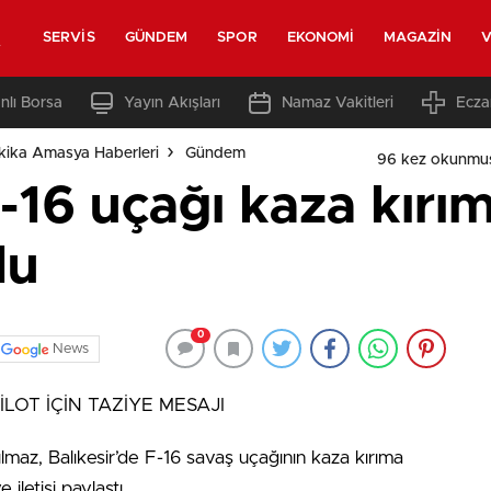
t
SERVIS
GÜNDEM
SPOR
EKONOMI
MAGAZIN
V
nlı Borsa
Yayın Akışları
Namaz Vakitleri
Ecza
ika Amasya Haberleri
Gündem
96 kez okunmu
F-16 uçağı kaza kırı
du
0
News
LOT İÇİN TAZİYE MESAJI
, Balıkesir’de F-16 savaş uçağının kaza kırıma
 iletisi paylaştı.