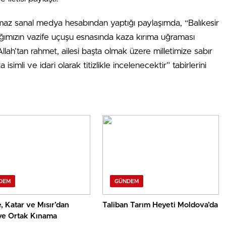
az sanal medya hesabından yaptığı paylaşımda, “Balıkesir
ağımızın vazife uçuşu esnasında kaza kırıma uğraması
ah’tan rahmet, ailesi başta olmak üzere milletimize sabır
simli ve idari olarak titizlikle incelenecektir” tabirlerini
DEM
GÜNDEM
, Katar ve Mısır’dan
Taliban Tarım Heyeti Moldova’da
ye Ortak Kınama