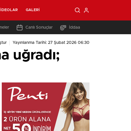
IDEOLAR
GALERI
neler
Canlı Sonuçlar
İddaa
ştur
Yayınlanma Tarihi: 27 Şubat 2026 06:30
ma uğradı;