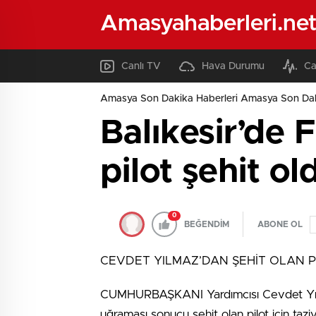
Amasyahaberleri.ne
Canlı TV
Hava Durumu
Ca
Amasya Son Dakika Haberleri Amasya Son Dak
Balıkesir’de 
pilot şehit ol
0
BEĞENDİM
ABONE OL
CEVDET YILMAZ’DAN ŞEHİT OLAN Pİ
CUMHURBAŞKANI Yardımcısı Cevdet Yılmaz
uğraması sonucu şehit olan pilot için taziye