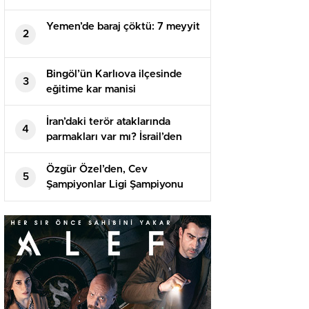
Kararda
Yemen’de baraj çöktü: 7 meyyit
2
Bingöl’ün Karlıova ilçesinde
3
eğitime kar manisi
İran’daki terör ataklarında
4
parmakları var mı? İsrail’den
birinci açıklama geldi
Özgür Özel’den, Cev
5
Şampiyonlar Ligi Şampiyonu
Vakıfbank’a Tebrik Bildirisi