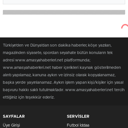
Türkiye'den ve Dünya’dan son dakika haberler, köşe yazıları,
magazinden siyasete, spordan seyahate bütün konuların tek
adresi www.amasyahaberleri.net platformunda;
www.amasyahaberleri.net haber içerikleri kaynak gösterilmeden
alıntı yapılamaz, kanuna aykırı ve izinsiz olarak kopyalanamaz,
başka yerde yayınlanamaz. Aykırı işlem yapan kişi/kişiler için yasal
başvuru hakkı saklı tutulmaktadır. www.amasyahaberleri.net tercih
ettiğiniz için teşekkür ederiz.
SAYFALAR
SERVİSLER
Üye Girişi
Futbol İddaa