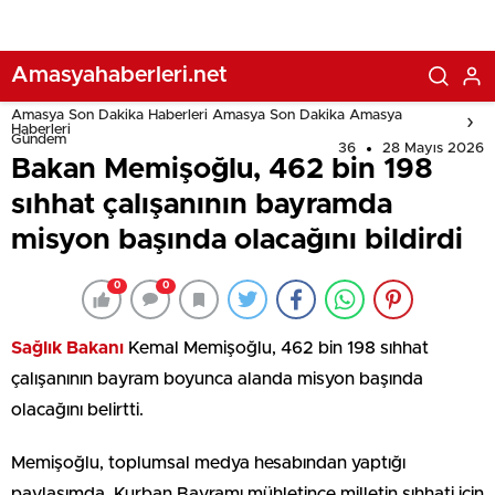
Amasyahaberleri.net
Amasya Son Dakika Haberleri Amasya Son Dakika Amasya
Haberleri
Gündem
36
28 Mayıs 2026
Bakan Memişoğlu, 462 bin 198
sıhhat çalışanının bayramda
misyon başında olacağını bildirdi
0
0
Sağlık Bakanı
Kemal Memişoğlu, 462 bin 198 sıhhat
çalışanının bayram boyunca alanda misyon başında
olacağını belirtti.
Memişoğlu, toplumsal medya hesabından yaptığı
paylaşımda, Kurban Bayramı mühletince milletin sıhhati için