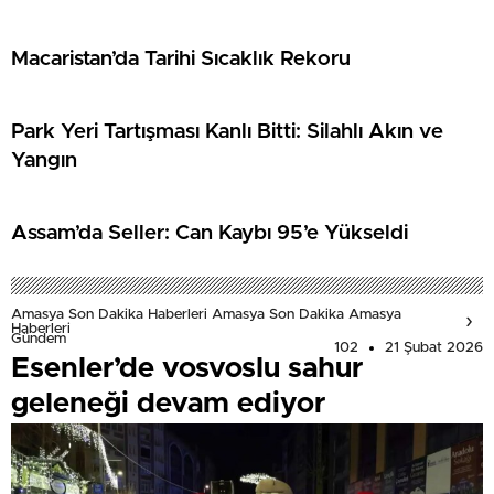
Macaristan’da Tarihi Sıcaklık Rekoru
Park Yeri Tartışması Kanlı Bitti: Silahlı Akın ve
Yangın
Assam’da Seller: Can Kaybı 95’e Yükseldi
Amasya Son Dakika Haberleri Amasya Son Dakika Amasya
Haberleri
Gündem
102
21 Şubat 2026
Esenler’de vosvoslu sahur
geleneği devam ediyor