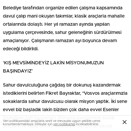
Belediye tarafından organize edilen çalışma kapsamında
davul çalıp mani okuyan takımlar, klasik araçlarla mahalle
ortalarında dolaştı. Her yıl ramazan ayında yapılan
uygulama çerçevesinde, sahur geleneğinin sürdürülmesi
amaçlanıyor. Çalışmanın ramazan ayı boyunca devam
edeceği bildirildi.
‘KIŞ MEVSİMİNDEYİZ LAKİN MİSYONUMUZUN
BAŞINDAYIZ’
Sahur davulculuğuna çağdaş bir dokunuş kazandırmak
istediklerini belirten Fikret Bayraktar, “Vosvos araçlarımızla
sokaklarda sahur davulcusu olarak misyon yaptık. İki sene
evvel biz başladık lakin bizden çok daha evvel Esenler
Belediyesi zati başlamıştı. Bilhassa pandemide klasik
Veri politikasındaki amaçlarla sınırlı ve mevzuata uygun şekilde çerez
konumlandırmaktayız. Detaylar için
veri politikamızı
inceleyebilirsiniz.
araçların revaçta olması sebebiyle bizi görüp birçok