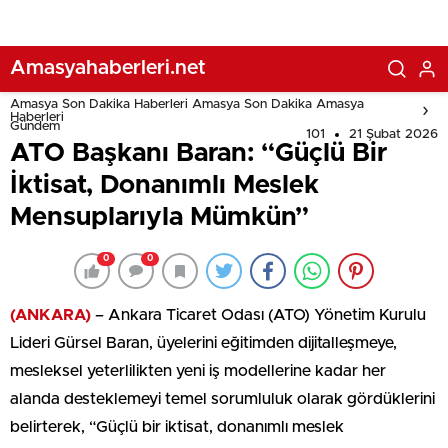
Amasyahaberleri.net
Amasya Son Dakika Haberleri Amasya Son Dakika Amasya
Haberleri
Gündem
101
21 Şubat 2026
ATO Başkanı Baran: “Güçlü Bir
İktisat, Donanımlı Meslek
Mensuplarıyla Mümkün”
0
0
(ANKARA)
– Ankara Ticaret Odası (ATO) Yönetim Kurulu
Lideri Gürsel Baran, üyelerini eğitimden dijitalleşmeye,
mesleksel yeterlilikten yeni iş modellerine kadar her
alanda desteklemeyi temel sorumluluk olarak gördüklerini
belirterek, “Güçlü bir iktisat, donanımlı meslek