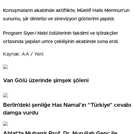
Konuşmaların akabinde aktiflikte, Müellif Halis Memnun’un
sunumu, şiir dinletisi ve sinevizyon gösterimi yapıldı.
Program Siyer-i Nebi ödüllerinin takdimi ve iştirakçiler
ortasında yapılan umre çekilişinin akabinde sona erdi.
Kaynak: AA / Yeni
Van Gölü üzerinde şimşek şöleni
Berlin’deki şenliğe Has Namal’ın “Türkiye” cevabı
damga vurdu
Ahlat’ta Muharrir Prof. Dr. Nurullah Genç ile