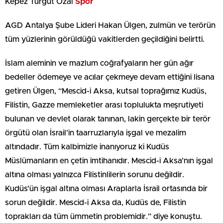
Kepez Turgut Özal
Spor
AGD Antalya Şube Lideri Hakan Ülgen, zulmün ve terörün
tüm yüzlerinin görüldüğü vakitlerden geçildiğini belirtti.
İslam aleminin ve mazlum coğrafyaların her gün ağır
bedeller ödemeye ve acılar çekmeye devam ettiğini lisana
getiren Ülgen, “Mescid-i Aksa, kutsal toprağımız Kudüs,
Filistin, Gazze memleketler arası toplulukta meşrutiyeti
bulunan ve devlet olarak tanınan, lakin gerçekte bir terör
örgütü olan İsrail’in taarruzlarıyla işgal ve mezalim
altındadır. Tüm kalbimizle inanıyoruz ki Kudüs
Müslümanların en çetin imtihanıdır. Mescid-i Aksa’nın işgal
altına olması yalnızca Filistinlilerin sorunu değildir.
Kudüs’ün işgal altına olması Araplarla İsrail ortasında bir
sorun değildir. Mescid-i Aksa da, Kudüs de, Filistin
toprakları da tüm ümmetin problemidir.” diye konuştu.