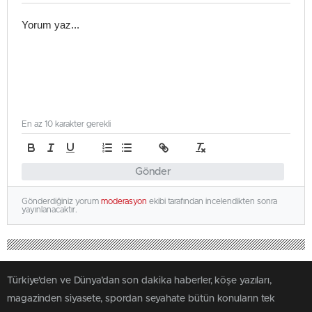
En az 10 karakter gerekli
Gönder
Gönderdiğiniz yorum
moderasyon
ekibi tarafından incelendikten sonra
yayınlanacaktır.
Türkiye'den ve Dünya’dan son dakika haberler, köşe yazıları,
magazinden siyasete, spordan seyahate bütün konuların tek