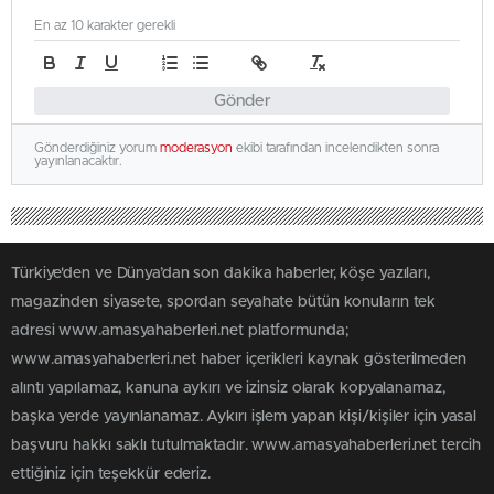
En az 10 karakter gerekli
Gönder
Gönderdiğiniz yorum
moderasyon
ekibi tarafından incelendikten sonra
yayınlanacaktır.
Türkiye'den ve Dünya’dan son dakika haberler, köşe yazıları,
magazinden siyasete, spordan seyahate bütün konuların tek
adresi www.amasyahaberleri.net platformunda;
www.amasyahaberleri.net haber içerikleri kaynak gösterilmeden
alıntı yapılamaz, kanuna aykırı ve izinsiz olarak kopyalanamaz,
başka yerde yayınlanamaz. Aykırı işlem yapan kişi/kişiler için yasal
başvuru hakkı saklı tutulmaktadır. www.amasyahaberleri.net tercih
ettiğiniz için teşekkür ederiz.