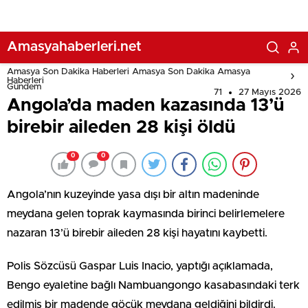
Amasyahaberleri.net
Amasya Son Dakika Haberleri Amasya Son Dakika Amasya
Haberleri
Gündem
71
27 Mayıs 2026
Angola’da maden kazasında 13’ü
birebir aileden 28 kişi öldü
0
0
Angola’nın kuzeyinde yasa dışı bir altın madeninde
meydana gelen toprak kaymasında birinci belirlemelere
nazaran 13’ü birebir aileden 28 kişi hayatını kaybetti.
Polis Sözcüsü Gaspar Luis Inacio, yaptığı açıklamada,
Bengo eyaletine bağlı Nambuangongo kasabasındaki terk
edilmiş bir madende göçük meydana geldiğini bildirdi.