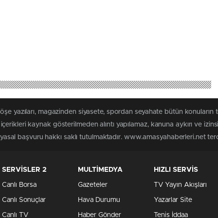
köşe yazıları, magazinden siyasete, spordan seyahate bütün konuların
erikleri kaynak gösterilmeden alıntı yapılamaz, kanuna aykırı ve izin
n yasal başvuru hakkı saklı tutulmaktadır. www.amasyahaberleri.net terci
SERVİSLER 2
MULTİMEDYA
HIZLI SERVİS
Canlı Borsa
Gazeteler
TV Yayın Akışları
Canlı Sonuçlar
Hava Durumu
Yazarlar Site
Canlı TV
Haber Gönder
Tenis İddaa