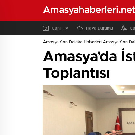
Amasyahaberleri.ne
Canlı TV
Hava Durumu
Ca
Amasya Son Dakika Haberleri Amasya Son Dak
Amasya’da İs
Toplantısı