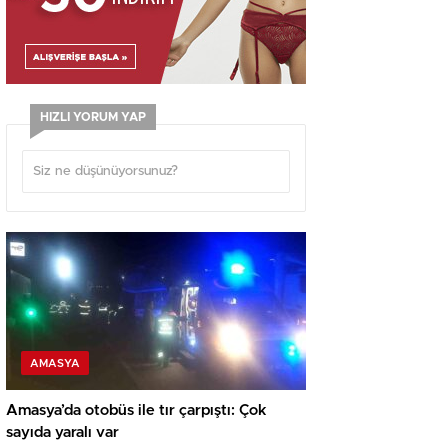
HIZLI YORUM YAP
AMASYA
Amasya’da otobüs ile tır çarpıştı: Çok
sayıda yaralı var