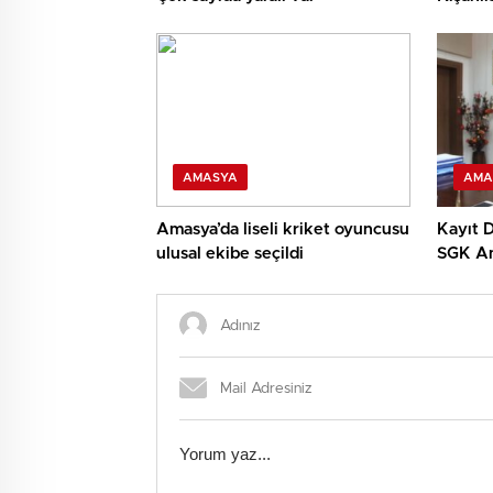
AMASYA
AMA
Amasya’da liseli kriket oyuncusu
Kayıt D
ulusal ekibe seçildi
SGK Am
Müdürü