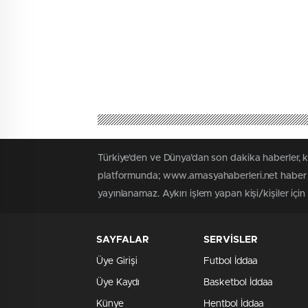
Türkiye'den ve Dünya’dan son dakika haberler, 
platformunda; www.amasyahaberleri.net haber iç
yayınlanamaz. Aykırı işlem yapan kişi/kişiler içi
SAYFALAR
SERVİSLER
Üye Girişi
Futbol İddaa
Üye Kaydı
Basketbol İddaa
Künye
Hentbol İddaa