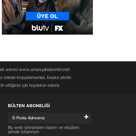
 tek adresi www.amasyahaberleri.net
siz olarak kopyalanamaz, başka yerde
h ettiğiniz için teşekkür ederiz.
BÜLTEN ABONELİĞİ
+
Bu web sitesinden haber ve ebülten
almak istiyorum