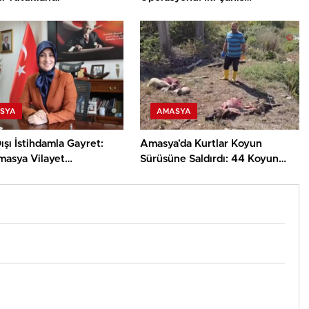
Tutuklandı
SYA
AMASYA
ışı İstihdamla Gayret:
Amasya’da Kurtlar Koyun
asya Vilayet
Sürüsüne Saldırdı: 44 Koyun
’nden Açıklamalar
Telef Oldu