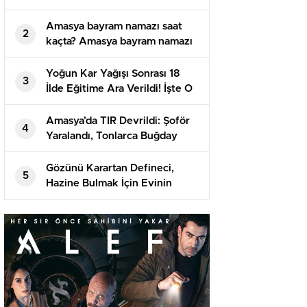
kullanılamaz hale geldi
Amasya bayram namazı saat
2
kaçta? Amasya bayram namazı
saati! Bayram namazı ne vakit,
saat kaçta?
Yoğun Kar Yağışı Sonrası 18
3
İlde Eğitime Ara Verildi! İşte O
İller
Amasya’da TIR Devrildi: Şoför
4
Yaralandı, Tonlarca Buğday
Yola Döküldü
Gözünü Karartan Defineci,
5
Hazine Bulmak İçin Evinin
Altını 10 Metre Kazdı