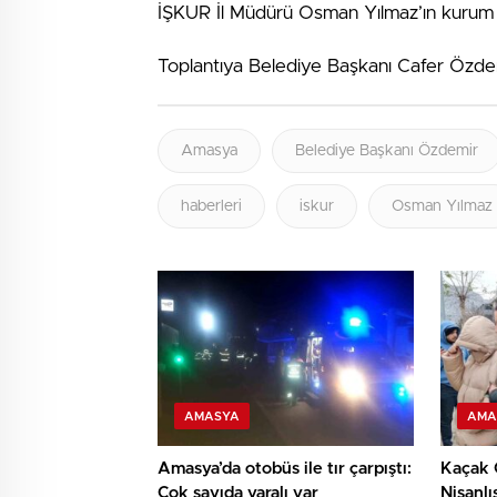
İŞKUR İl Müdürü Osman Yılmaz’ın kurum çal
Toplantıya Belediye Başkanı Cafer Özdem
Amasya
Belediye Başkanı Özdemir
haberleri
iskur
Osman Yılmaz
AMASYA
AMA
Amasya’da otobüs ile tır çarpıştı:
Kaçak 
Çok sayıda yaralı var
Nişanlı