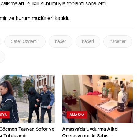
ışmaları ile ilgili sunumuyla toplantı sona erdi.
ir ve kurum müdürleri katıldı.
Cafer Özdemir
haber
haberi
haberler
SYA
AMASYA
Göçmen Taşıyan Şoför ve
Amasya’da Uydurma Alkol
sı Tutuklandı
Operasyonu: İki Şahıs