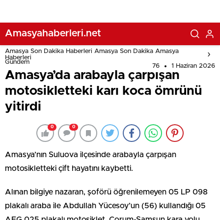
Amasyahaberleri.net
Amasya Son Dakika Haberleri Amasya Son Dakika Amasya
Haberleri
Gündem
76
1 Haziran 2026
Amasya’da arabayla çarpışan
motosikletteki karı koca ömrünü
yitirdi
0
0
Amasya’nın Suluova ilçesinde arabayla çarpışan
motosikletteki çift hayatını kaybetti.
Alınan bilgiye nazaran, şoförü öğrenilemeyen 05 LP 098
plakalı araba ile Abdullah Yücesoy’un (56) kullandığı 05
AEG 025 plakalı motosiklet, Çorum-Samsun kara yolu