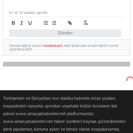
En az 10 karakter gerekli
Gönder
Gönderdiğiniz yorum
moderasyon
ekibi tarafından incelendikten sonra
yayınlanacaktır.
Türkiye'den ve Dünya’dan son dakika haberler, köşe yazıları,
magazinden siyasete, spordan seyahate bütün konuların tek
adresi www.amasyahaberleri.net platformunda;
www.amasyahaberleri.net haber içerikleri kaynak gösterilmeden
alıntı yapılamaz, kanuna aykırı ve izinsiz olarak kopyalanamaz,