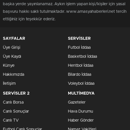
başka yerde yayınlanamaz. Aykırı işlem yapan kişi/kişiler için yasal
başvuru hakkı saklı tutulmaktadır. www.amasyahaberleri.net tercih
ettiğiniz için teşekkür ederiz.
SAYFALAR
SERVİSLER
Üye Girişi
Futbol İddaa
Üye Kaydı
Basketbol İddaa
Künye
Hentbol İddaa
Hakkımızda
Bilardo İddaa
İletişim
Voleybol İddaa
SERVİSLER 2
MULTİMEDYA
Canlı Borsa
Gazeteler
Canlı Sonuçlar
Hava Durumu
Canlı TV
Haber Gönder
Futbol Canlı Sonuçlar
Namaz Vakitleri