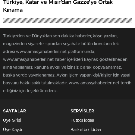
Türkiye, Katar ve Mısır’dan Gazze’ye Ortak
Kınama
Türkiye'den ve Dünya’dan son dakika haberler, köşe yazıları,
magazinden siyasete, spordan seyahate bütün konuların tek
adresi www.amasyahaberleri.net platformunda;
www.amasyahaberleri.net haber içerikleri kaynak gösterilmeden
alıntı yapılamaz, kanuna aykırı ve izinsiz olarak kopyalanamaz,
başka yerde yayınlanamaz. Aykırı işlem yapan kişi/kişiler için yasal
başvuru hakkı saklı tutulmaktadır. www.amasyahaberleri.net tercih
ettiğiniz için teşekkür ederiz.
SAYFALAR
SERVİSLER
Üye Girişi
Futbol İddaa
Üye Kaydı
Basketbol İddaa