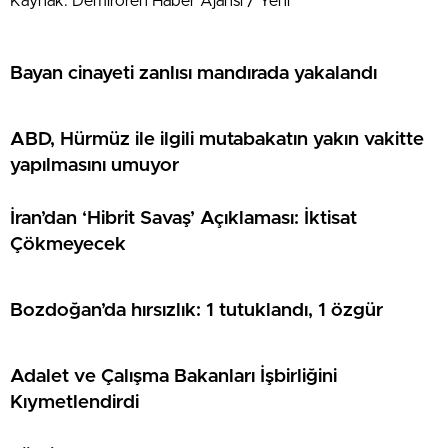
Kaynak: Demirören Haber Ajansı / Yeni
Bayan cinayeti zanlısı mandırada yakalandı
ABD, Hürmüz ile ilgili mutabakatın yakın vakitte
yapılmasını umuyor
İran’dan ‘Hibrit Savaş’ Açıklaması: İktisat
Çökmeyecek
Bozdoğan’da hırsızlık: 1 tutuklandı, 1 özgür
Adalet ve Çalışma Bakanları İşbirliğini
Kıymetlendirdi