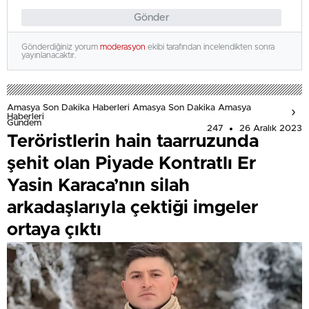
Gönder
Gönderdiğiniz yorum
moderasyon
ekibi tarafından incelendikten sonra
yayınlanacaktır.
Amasya Son Dakika Haberleri Amasya Son Dakika Amasya
Haberleri
Gündem
247
26 Aralık 2023
Teröristlerin hain taarruzunda
şehit olan Piyade Kontratlı Er
Yasin Karaca’nın silah
arkadaşlarıyla çektiği imgeler
ortaya çıktı