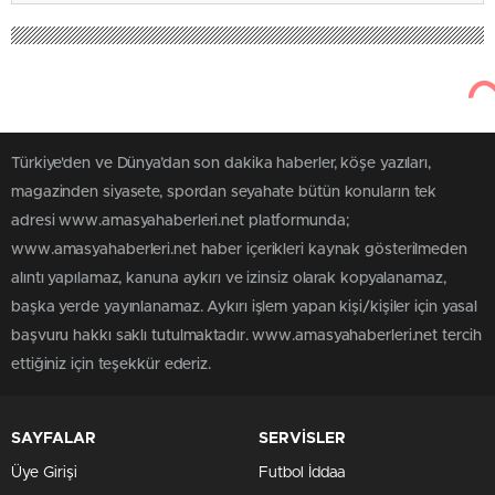
Türkiye'den ve Dünya’dan son dakika haberler, köşe yazıları,
magazinden siyasete, spordan seyahate bütün konuların tek
adresi www.amasyahaberleri.net platformunda;
www.amasyahaberleri.net haber içerikleri kaynak gösterilmeden
alıntı yapılamaz, kanuna aykırı ve izinsiz olarak kopyalanamaz,
başka yerde yayınlanamaz. Aykırı işlem yapan kişi/kişiler için yasal
başvuru hakkı saklı tutulmaktadır. www.amasyahaberleri.net tercih
ettiğiniz için teşekkür ederiz.
SAYFALAR
SERVİSLER
Üye Girişi
Futbol İddaa