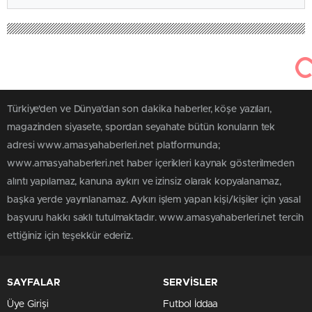
Türkiye'den ve Dünya’dan son dakika haberler, köşe yazıları,
magazinden siyasete, spordan seyahate bütün konuların tek
adresi www.amasyahaberleri.net platformunda;
www.amasyahaberleri.net haber içerikleri kaynak gösterilmeden
alıntı yapılamaz, kanuna aykırı ve izinsiz olarak kopyalanamaz,
başka yerde yayınlanamaz. Aykırı işlem yapan kişi/kişiler için yasal
başvuru hakkı saklı tutulmaktadır. www.amasyahaberleri.net tercih
ettiğiniz için teşekkür ederiz.
SAYFALAR
SERVİSLER
Üye Girişi
Futbol İddaa