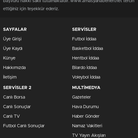
başvuru hakkı saklı tutulmaktadır. www.amasyahaberleri.net tercih
ettiğiniz için teşekkür ederiz.
SAYFALAR
SERVİSLER
Üye Girişi
Futbol İddaa
Üye Kaydı
Basketbol İddaa
Künye
Hentbol İddaa
Hakkımızda
Bilardo İddaa
İletişim
Voleybol İddaa
SERVİSLER 2
MULTİMEDYA
Canlı Borsa
Gazeteler
Canlı Sonuçlar
Hava Durumu
Canlı TV
Haber Gönder
Futbol Canlı Sonuçlar
Namaz Vakitleri
TV Yayın Akışları