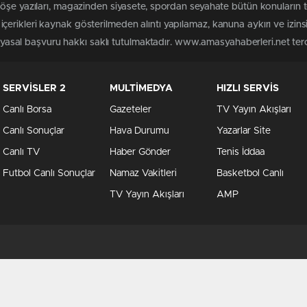
köşe yazıları, magazinden siyasete, spordan seyahate bütün konuların
erikleri kaynak gösterilmeden alıntı yapılamaz, kanuna aykırı ve izin
n yasal başvuru hakkı saklı tutulmaktadır. www.amasyahaberleri.net terci
SERVİSLER 2
MULTİMEDYA
HIZLI SERVİS
Canlı Borsa
Gazeteler
TV Yayın Akışları
Canlı Sonuçlar
Hava Durumu
Yazarlar Site
Canlı TV
Haber Gönder
Tenis İddaa
Futbol Canlı Sonuçlar
Namaz Vakitleri
Basketbol Canlı
TV Yayın Akışları
AMP