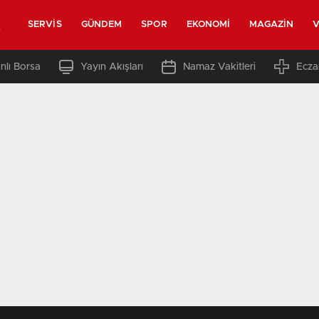
t
SERVIS
GÜNDEM
SPOR
EKONOMI
MAGAZIN
V
nlı Borsa
Yayın Akışları
Namaz Vakitleri
Ecza