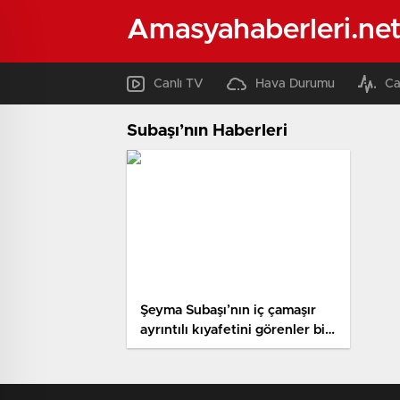
Amasyahaberleri.ne
Canlı TV
Hava Durumu
Ca
Subaşı’nın Haberleri
Şeyma Subaşı’nın iç çamaşır
ayrıntılı kıyafetini görenler bir
daha baktı