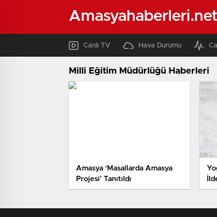
Amasyahaberleri.ne
Canlı TV
Hava Durumu
Ca
Milli Eğitim Müdürlüğü Haberleri
Amasya ‘Masallarda Amasya
Yo
Projesi’ Tanıtıldı
İld
İll