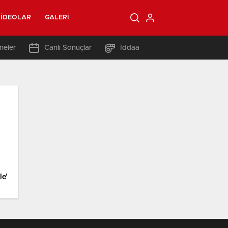
IDEOLAR
GALERI
neler
Canlı Sonuçlar
İddaa
le’