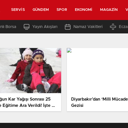
t
SERVIS
GÜNDEM
SPOR
EKONOMI
MAGAZIN
V
nlı Borsa
Yayın Akışları
Namaz Vakitleri
Ecza
ğun Kar Yağışı Sonrası 25
Diyarbakır’dan ‘Milli Mücade
e Eğitime Ara Verildi! İşte O
Gezisi
er