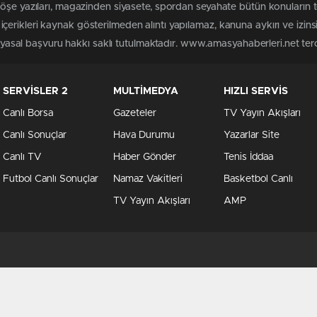
köşe yazıları, magazinden siyasete, spordan seyahate bütün konuların
erikleri kaynak gösterilmeden alıntı yapılamaz, kanuna aykırı ve izin
n yasal başvuru hakkı saklı tutulmaktadır. www.amasyahaberleri.net terci
SERVİSLER 2
MULTİMEDYA
HIZLI SERVİS
Canlı Borsa
Gazeteler
TV Yayın Akışları
Canlı Sonuçlar
Hava Durumu
Yazarlar Site
Canlı TV
Haber Gönder
Tenis İddaa
Futbol Canlı Sonuçlar
Namaz Vakitleri
Basketbol Canlı
TV Yayın Akışları
AMP