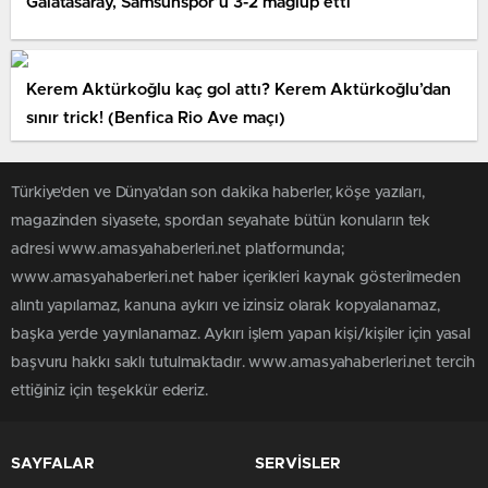
Galatasaray, Samsunspor’u 3-2 mağlup etti
Kerem Aktürkoğlu kaç gol attı? Kerem Aktürkoğlu’dan
sınır trick! (Benfica Rio Ave maçı)
Türkiye'den ve Dünya’dan son dakika haberler, köşe yazıları,
magazinden siyasete, spordan seyahate bütün konuların tek
adresi www.amasyahaberleri.net platformunda;
www.amasyahaberleri.net haber içerikleri kaynak gösterilmeden
alıntı yapılamaz, kanuna aykırı ve izinsiz olarak kopyalanamaz,
başka yerde yayınlanamaz. Aykırı işlem yapan kişi/kişiler için yasal
başvuru hakkı saklı tutulmaktadır. www.amasyahaberleri.net tercih
ettiğiniz için teşekkür ederiz.
SAYFALAR
SERVİSLER