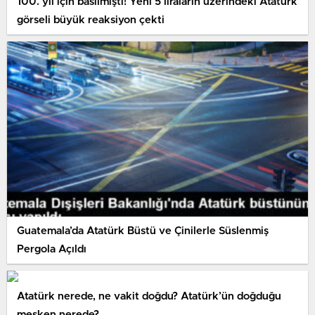
100. yıl için basılmıştı! Yeni 5 liraların üzerindeki Atatürk
görseli büyük reaksiyon çekti
Guatemala’da Atatürk Büstü ve Çinilerle Süslenmiş
Pergola Açıldı
Atatürk nerede, ne vakit doğdu? Atatürk’ün doğduğu
mesken nerede?