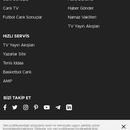
Canlı TV
Haber Gönder
Futbol Canlı Sonuçlar
Namaz Vakitleri
TV Yayın Akışları
HIZLI SERVİS
TV Yayın Akışları
Yazarlar Site
Tenis İddaa
Basketbol Canlı
AMP
BİZİ TAKİP ET
Veri politikasındaki amaçlarla sınırlı ve mevzuata uygun şekilde çerez
www.amasyahaberleri.net
konumlandırmaktayız. Detaylar için
veri politikamızı
inceleyebilirsiniz.